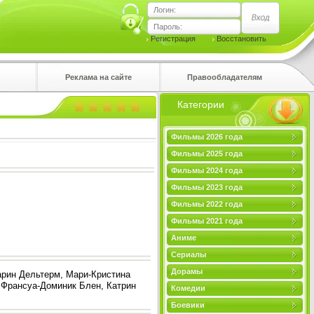
Логин:
Пароль:
Регистрация
Восстановить
Реклама на сайте
Правообладателям
Категории
правом
Фильмы 2026 года
Фильмы 2025 года
Фильмы 2024 года
Фильмы 2023 года
Фильмы 2022 года
Фильмы 2021 года
Аниме
Сериалы
Дорамы
арин Дельтерм, Мари-Кристина
 Франсуа-Доминик Блен, Катрин
Комедии
Боевики