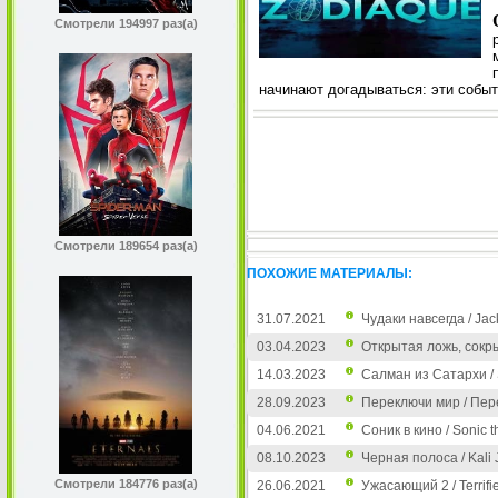
Смотрели 194997 раз(а)
начинают догадываться: эти событ
Смотрели 189654 раз(а)
ПОХОЖИЕ МАТЕРИАЛЫ:
31.07.2021
Чудаки навсегда / Jac
03.04.2023
Открытая ложь, сокры
14.03.2023
Салман из Сатархи / 
28.09.2023
Переключи мир / Пере
04.06.2021
Соник в кино / Sonic 
08.10.2023
Черная полоса / Kali 
Смотрели 184776 раз(а)
26.06.2021
Ужасающий 2 / Terrifie