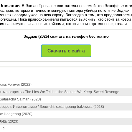
Описание:
В Экс-ан-Провансе состоятельное семейство Эскоффье стал
расправ, которые в точности копируют методы убийцы по кличке Зодиак.
маньяк наводил ужас на всю округу. Загвоздка в том, что предполагаем
погибшим. Пока правоохранители пытаются выяснить, кто стоит за новой
ия напрямую связаны с их тайнами, которые они тщательно скрывали.
Зодиак (2026) скачать на телефон бесплатно
Скачать с сайта
kass Forever (2022)
тые секреты / The Lies We Tell but the Secrets We Keep: Sweet Revenge
Sataracha Salman (2023)
ворот: Изменить мир / Seuwichi: sesangeung bakkwora (2018)
the Hedgehog (2020)
Jotta (2023)
r 2