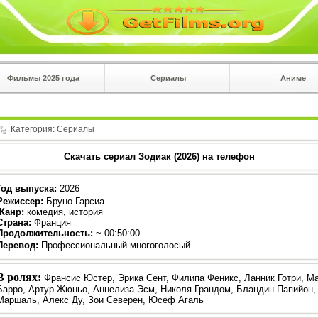
Фильмы 2025 года
Сериалы
Аниме
 на
в плеере
Вы с телефона сперва нажмите на троеточие в 
углу!!!
Категория:
Сериалы
Скачать сериал Зодиак (2026) на телефон
Год выпуска
:
2026
Режиссер
:
Бруно Гарсиа
Жанр
:
комедия, история
Страна:
Франция
Продолжительность:
~ 00:50:00
Перевод
:
Профессиональный многоголосый
В ролях:
Франсис Юстер, Эрика Сент, Филипа Феникс, Ланник Готри, М
Барро, Артур Жюньо, Аннелиза Эсм, Николя Грандом, Бландин Папийон,
Маршаль, Алекс Ду, Зои Северен, Юсеф Агаль