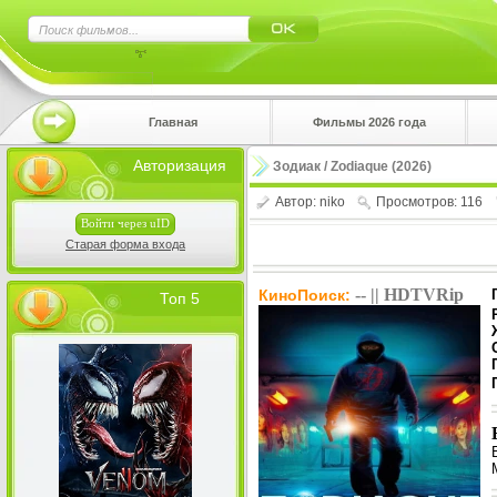
×
Главная
Фильмы 2026 года
Нажмите
Авторизация
Зодиак / Zodiaque (2026)
!!!Если 
верхнем 
Автор:
niko
Просмотров: 116
Войти через uID
Старая форма входа
-- || HDTVRip
КиноПоиск:
Топ 5