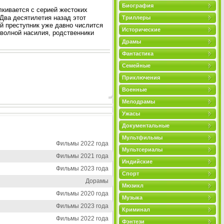
Биография
кивается с серией жестоких
 Два десятилетия назад этот
Триллеры
ый преступник уже давно числится
Исторические
 волной насилия, родственники
Драмы
Фантастика
Семейные
Приключения
Военные
Мелодрамы
Ужасы
Документальные
Мультфильмы
Фильмы 2022 года
Мультсериалы
Фильмы 2021 года
Индийские
Фильмы 2023 года
Спорт
Дорамы
Мюзикл
Фильмы 2020 года
Музыка
Фильмы 2023 года
Криминал
Фильмы 2022 года
Фэнтези