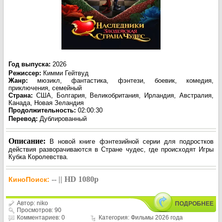
Год выпуска
:
2026
Режиссер
:
Кимми Гейтвуд
Жанр
:
мюзикл, фантастика, фэнтези, боевик, комедия,
приключения, семейный
Страна:
США, Болгария, Великобритания, Ирландия, Австралия,
Канада, Новая Зеландия
Продолжительность:
02:00:30
Перевод:
Дублированный
Описание:
В новой книге фэнтезийной серии для подростков
действия разворачиваются в Стране чудес, где происходят Игры
Кубка Королевства.
-- || HD 1080p
КиноПоиск:
Автор:
niko
ПОДРОБНЕЕ
Просмотров: 90
Комментариев: 0
Категория:
Фильмы 2026 года