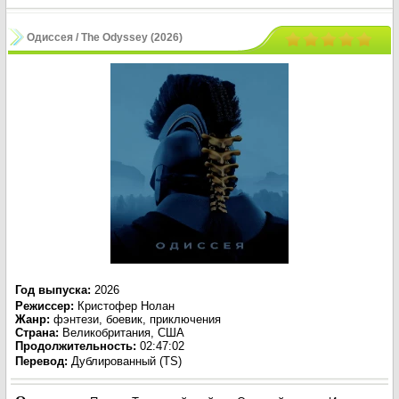
Одиссея / The Odyssey (2026)
Год выпуска
:
2026
Режиссер
:
Кристофер Нолан
Жанр
:
фэнтези, боевик, приключения
Страна:
Великобритания, США
Продолжительность:
02:47:02
Перевод:
Дублированный (TS)