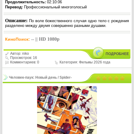
Продолжительность:
02:10:06
Перевод:
Профессиональный многоголосый
Описание:
По воле божественного случая одно тело с рождения
разделено между двумя совершенно разными душами.
-- || HD 1080p
КиноПоиск:
Автор:
niko
ПОДРОБНЕЕ
Просмотров: 16
Комментариев: 0
Категория:
Фильмы 2026 года
Человек-паук: Новый день / Spider-
Man: Brand New Day (2026)