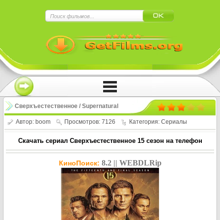
×
Нажмите на
в плеере
!!!Если Вы с телефона сперва нажмите на
троеточие в правом верхнем углу!!!
Сверхъестественное / Supernatural
(15 сезон)
Автор:
boom
Просмотров: 7126
Категория:
Сериалы
Скачать сериал Сверхъестественное 15 сезон на телефон
8.2 || WEBDLRip
КиноПоиск: