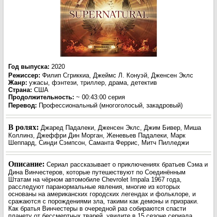
Год выпуска
:
2020
Режиссер
:
Филип Сгриккиа, Джеймс Л. Конуэй, Дженсен Эклс
Жанр
:
ужасы, фэнтези, триллер, драма, детектив
Страна:
США
Продолжительность:
~ 00:43:00 серия
Перевод
:
Профессиональный (многоголосый, закадровый)
В ролях:
Джаред Падалеки, Дженсен Эклс, Джим Бивер, Миша
Коллинз, Джеффри Дин Морган, Женевьев Падалеки, Марк
Шеппард, Синди Сэмпсон, Саманта Феррис, Митч Пилледжи
Описание:
Сериал рассказывает о приключениях братьев Сэма и
Дина Винчестеров, которые путешествуют по Соединённым
Штатам на чёрном автомобиле Chevrolet Impala 1967 года,
расследуют паранормальные явления, многие из которых
основаны на американских городских легендах и фольклоре, и
сражаются с порождениями зла, такими как демоны и призраки.
Как братья Винчестеры в очередной раз собираются спасти
планету от бессмертных тварей, увидите в 15 сезоне сериала