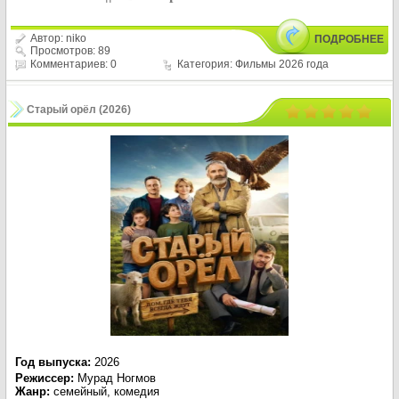
Автор:
niko
ПОДРОБНЕЕ
Просмотров: 89
Комментариев: 0
Категория:
Фильмы 2026 года
Старый орёл (2026)
Год выпуска
:
2026
Режиссер
:
Мурад Ногмов
Жанр
:
семейный, комедия