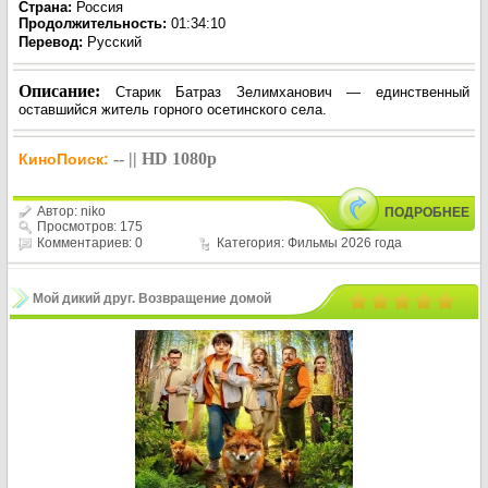
Страна:
Россия
Продолжительность:
01:34:10
Перевод:
Русский
Описание:
Старик Батраз Зелимханович — единственный
оставшийся житель горного осетинского села.
-- || HD 1080p
КиноПоиск:
Автор:
niko
ПОДРОБНЕЕ
Просмотров: 175
Комментариев: 0
Категория:
Фильмы 2026 года
Мой дикий друг. Возвращение домой
(2026)