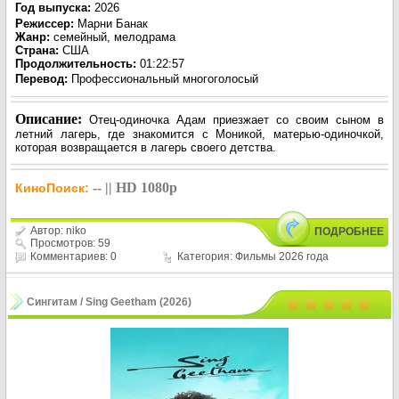
Год выпуска
:
2026
Режиссер
:
Марни Банак
Жанр
:
семейный, мелодрама
Страна:
США
Продолжительность:
01:22:57
Перевод:
Профессиональный многоголосый
Описание:
Отец-одиночка Адам приезжает со своим сыном в
летний лагерь, где знакомится с Моникой, матерью-одиночкой,
которая возвращается в лагерь своего детства.
-- || HD 1080p
КиноПоиск:
Автор:
niko
ПОДРОБНЕЕ
Просмотров: 59
Комментариев: 0
Категория:
Фильмы 2026 года
Сингитам / Sing Geetham (2026)