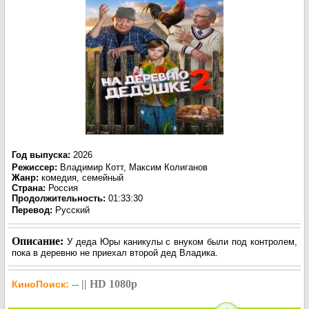
Год выпуска
:
2026
Режиссер
:
Владимир Котт, Максим Колиганов
Жанр
:
комедия, семейный
Страна:
Россия
Продолжительность:
01:33:30
Перевод:
Русский
Описание:
У деда Юры каникулы с внуком были под контролем,
пока в деревню не приехал второй дед Владика.
-- || HD 1080p
КиноПоиск: