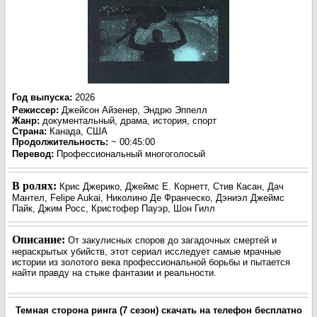
Год выпуска
:
2026
Режиссер
:
Джейсон Айзенер, Эндрю Эппелл
Жанр
:
документальный, драма, история, спорт
Страна:
Канада, США
Продолжительность:
~ 00:45:00
Перевод
:
Профессиональный многоголосый
В ролях:
Крис Джерико, Джеймс Е. Корнетт, Стив Касан, Дач
Мантел, Felipe Aukai, Николино Де Франческо, Дэниэл Джеймс
Пайк, Джим Росс, Кристофер Пауэр, Шон Гилл
Описание:
От закулисных споров до загадочных смертей и
нераскрытых убийств, этот сериал исследует самые мрачные
истории из золотого века профессиональной борьбы и пытается
найти правду на стыке фантазии и реальности.
Темная сторона ринга (7 сезон) скачать на телефон бесплатно