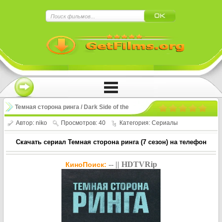
×
Нажмите на
в плеере
!!!Если Вы с телефона сперва нажмите на
троеточие в правом верхнем углу!!!
Темная сторона ринга / Dark Side of the
Ring (7 сезон)
Автор:
niko
Просмотров: 40
Категория:
Сериалы
Скачать сериал Темная сторона ринга (7 сезон) на телефон
-- || HDTVRip
КиноПоиск: