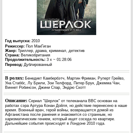
Год выпуска
:
2010
Режиссер
:
Пол МакГиган
Жанр
:
Триллер, драма, криминал, детектив
Страна:
Великобритания
Продолжительность:
3 x ~ 01:28:06
Перевод
:
Дублированный
В ролях:
Бенедикт Камбербэтч, Мартин Фриман, Руперт Грейвз,
Уна Стаббс, Лу Брили, Зои Телфорд, Питер Брук, Джемма Чан,
Виннет Робинсон, Джини Спар, Эндрю Скотт
Описание:
Сериал "Шерлок" от телеканала ВВС основан на
работах сэра Артура Конан Дойля, но действие перенесено в наше
время. Военный врач, герой войны, возвращается домой из
Афганистана после ранения и знакомится со странным, но
харизматическим гением, который ищет соседа по квартире.
Дальнейшее события происходят в Лондоне 2010 года.