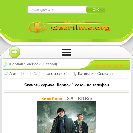
×
Нажмите на
в плеере
!!!Если Вы с телефона сперва нажмите на
троеточие в правом верхнем углу!!!
Шерлок / Sherlock (1 сезон)
Автор:
boom
Просмотров: 6725
Категория:
Сериалы
Скачать сериал Шерлок 1 сезон на телефон
8.9 || BDRip
КиноПоиск: