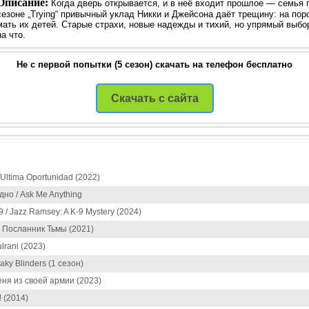
Описание:
Когда дверь открывается, и в неё входит прошлое — семья 
сезоне „Trying“ привычный уклад Никки и Джейсона даёт трещину: на пор
мать их детей. Старые страхи, новые надежды и тихий, но упрямый выбо
на что.
Не с первой попытки (5 сезон) скачать на телефон бесплатно
Скачать с сайта
Ultima Oportunidad (2022)
дно / Ask Me Anything
 / Jazz Ramsey: A K-9 Mystery (2024)
 Посланник Тьмы (2021)
lrani (2023)
ky Blinders (1 сезон)
ня из своей армии (2023)
 (2014)