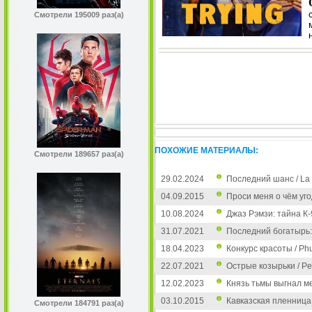
Смотрели 195009 раз(а)
ПОХОЖИЕ МАТЕРИАЛЫ:
Смотрели 189657 раз(а)
29.02.2024
Последний шанс / La 
04.09.2015
Проси меня о чём уго
10.08.2024
Джаз Рэмзи: тайна К-9
31.07.2021
Последний богатырь:
18.04.2023
Конкурс красоты / Phu
22.07.2021
Острые козырьки / Pea
12.02.2023
Князь тьмы выгнал ме
03.10.2015
Кавказская пленница!
Смотрели 184791 раз(а)