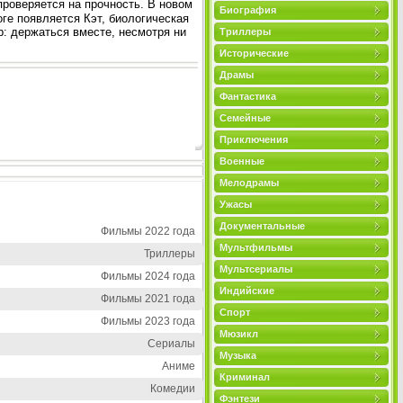
проверяется на прочность. В новом
Биография
оге появляется Кэт, биологическая
р: держаться вместе, несмотря ни
Триллеры
Исторические
Драмы
Фантастика
Семейные
Приключения
Военные
Мелодрамы
Ужасы
Документальные
Фильмы 2022 года
Мультфильмы
Триллеры
Мультсериалы
Фильмы 2024 года
Индийские
Фильмы 2021 года
Спорт
Фильмы 2023 года
Мюзикл
Сериалы
Музыка
Аниме
Криминал
Комедии
Фэнтези