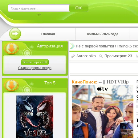
×
Главная
Фильмы 2026 года
Нажмите
Авторизация
Не с первой попытки / Trying (5 се
!!!Если 
верхнем 
Автор:
niko
Просмотров: 23
Войти через uID
Старая форма входа
-- || HDTVRip
КиноПоиск:
Топ 5