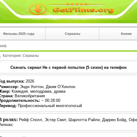
Фильмы 2025 года
Сериалы
Аниме
 на
в плеере
зон)
Вы с телефона сперва нажмите на троеточие в 
углу!!!
Категория:
Сериалы
Скачать сериал Не с первой попытки (5 сезон) на телефон
Год выпуска
:
2026
Режиссер
:
Энди Уолтон, Джим О’Хенлон
Жанр
:
Комедия, мелодрама, драма
Страна:
Великобритания
Продолжительность:
~ 00:28:00
Перевод
:
Профессиональный многоголосый
В ролях:
Рейф Сполл, Эстер Смит, Шарлотта Райли, Даррен Бойд, Офе
Уилкокс