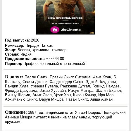
Год выпуска
:
2026
Режиссер
:
Нирадж Патхак
Жанр
:
Боевик, криминал, триллер
Страна:
Индия
Продолжительность:
~ 00:44:00
Перевод
:
Профессиональный многоголосый
В ролях:
Палле Сингх, Правин Сингх Сисодиа, Фаиз Кхан, Б.
Шантану, Сваям Джоши, Харджиндер Сингх, Эджей Чаудхари,
Рандип Худа, Урваши Рутела, Раджниш Дуггал, Говинд Намдев,
Фредди Дарувала, Закир Хуссайн, Рахул Миттра, Шалин Бханот,
Вишну Шарма, Амит Сиал, Уруж Хан, Киран Кумар, Ира Мор,
Абхиманью Сингх, Варун Мишра, Паван Сингх, Аиша Аиман
Описание:
1997 год, индийский штат Уттар-Прадеш. Полицейский
Авинаш Мишра пытается выйти на главу банды, торгующей
оружием.