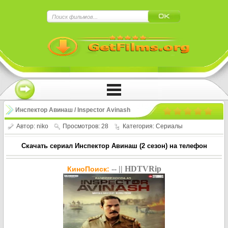
×
Нажмите на
в плеере
!!!Если Вы с телефона сперва нажмите на
троеточие в правом верхнем углу!!!
Инспектор Авинаш / Inspector Avinash
(2 сезон)
Автор:
niko
Просмотров: 28
Категория:
Сериалы
Скачать сериал Инспектор Авинаш (2 сезон) на телефон
-- || HDTVRip
КиноПоиск: