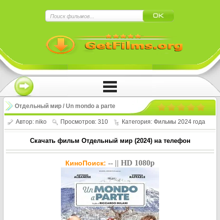
×
Нажмите на
в плеере
!!!Если Вы с телефона сперва нажмите на
троеточие в правом верхнем углу!!!
Отдельный мир / Un mondo a parte
(2024)
Автор:
niko
Просмотров: 310
Категория:
Фильмы 2024 года
Скачать фильм Отдельный мир (2024) на телефон
-- || HD 1080p
КиноПоиск: