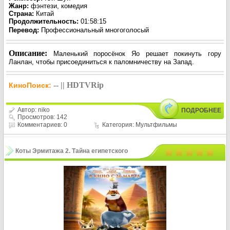
Жанр
:
фэнтези, комедия
Страна:
Китай
Продолжительность:
01:58:15
Перевод
:
Профессиональный многоголосый
Описание:
Маленький поросёнок Яо решает покинуть гору
Ланлан, чтобы присоединиться к паломничеству на Запад.
-- || HDTVRip
КиноПоиск:
Автор:
niko
ПОДРОБНЕЕ
Просмотров: 142
Комментариев: 0
Категория:
Мультфильмы
Коты Эрмитажа 2. Тайна египетского
зала (2026)