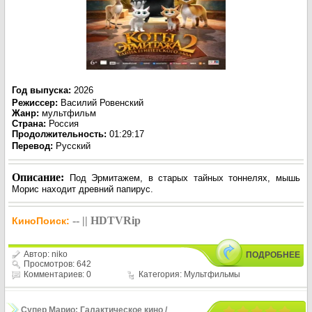
Год выпуска
:
2026
Режиссер
:
Василий Ровенский
Жанр
:
мультфильм
Страна:
Россия
Продолжительность:
01:29:17
Перевод
:
Русский
Описание:
Под Эрмитажем, в старых тайных тоннелях, мышь
Морис находит древний папирус.
-- || HDTVRip
КиноПоиск:
Автор:
niko
ПОДРОБНЕЕ
Просмотров: 642
Комментариев: 0
Категория:
Мультфильмы
Супер Марио: Галактическое кино /