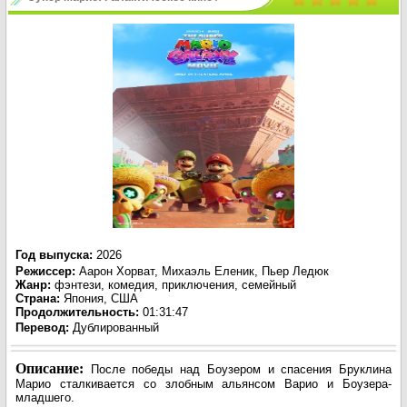
The Super Mario Galaxy Movie (2026)
Год выпуска
:
2026
Режиссер
:
Аарон Хорват, Михаэль Еленик, Пьер Ледюк
Жанр
:
фэнтези, комедия, приключения, семейный
Страна:
Япония, США
Продолжительность:
01:31:47
Перевод
:
Дублированный
Описание:
После победы над Боузером и спасения Бруклина
Марио сталкивается со злобным альянсом Варио и Боузера-
младшего.