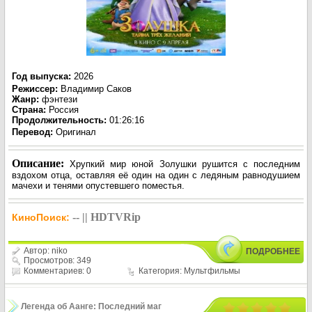
Год выпуска
:
2026
Режиссер
:
Владимир Саков
Жанр
:
фэнтези
Страна:
Россия
Продолжительность:
01:26:16
Перевод
:
Оригинал
Описание:
Хрупкий мир юной Золушки рушится с последним
вздохом отца, оставляя её один на один с ледяным равнодушием
мачехи и тенями опустевшего поместья.
-- || HDTVRip
КиноПоиск:
Автор:
niko
ПОДРОБНЕЕ
Просмотров: 349
Комментариев: 0
Категория:
Мультфильмы
Легенда об Аанге: Последний маг