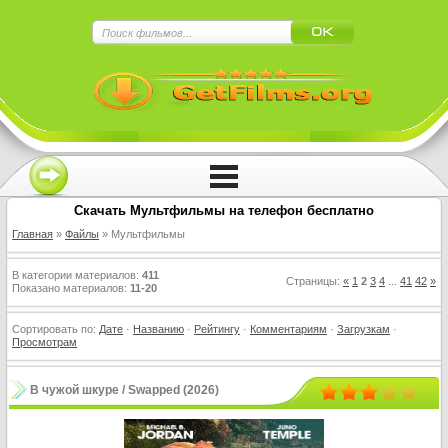
Скачать Мультфильмы на телефон бесплатно
Главная
»
Файлы
» Мультфильмы
В категории материалов
:
411
Страницы
:
«
1
2
3
4
...
41
42
»
Показано материалов
:
11-20
Сортировать по
:
Дате
·
Названию
·
Рейтингу
·
Комментариям
·
Загрузкам
·
Просмотрам
В чужой шкуре / Swapped (2026)