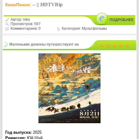
-- || HDTVRip
КиноПоиск:
Автор:
niko
ПОДРОБНЕЕ
Просмотров: 587
Комментариев: 0
Категория:
Мультфильмы
Маленькие демоны путешествуют на
Запад / Lang lang shan xiao yao guai
(2025)
Год выпуска
:
2025
Режиссер
:
Юй Шуй