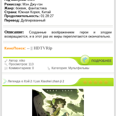
Режиссер
:
Мэн Джу-гон
Жанр
:
боевик, фантастика
Страна:
Южная Корея, Китай
Продолжительность:
01:28:27
Перевод
:
Дублированный
Описание:
Созданные воображением герои и злодеи
возвращаются, и в этот раз их миры переплетаются окончательно.
-- || HDTVRip
КиноПоиск:
Автор:
niko
ПОДРОБНЕЕ
Просмотров: 113
Комментариев: 0
Категория:
Мультфильмы
Легенда о Хэй 2 / Luo Xiaohei zhan ji 2
(2025)