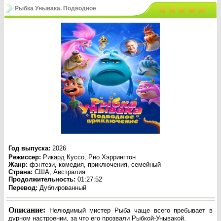
Рыбка Унывака. Подводное
приключение / The Pout-Pout Fish
(2026)
Год выпуска
:
2026
Режиссер
:
Рикард Куссо, Рио Хэррингтон
Жанр
:
фэнтези, комедия, приключения, семейный
Страна:
США, Австралия
Продолжительность:
01:27:52
Перевод
:
Дублированный
Описание:
Нелюдимый мистер Рыба чаще всего пребывает в
дурном настроении, за что его прозвали Рыбкой-Унывакой.