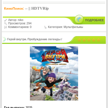
-- || HDTVRip
КиноПоиск:
Автор:
niko
ПОДРОБНЕЕ
Просмотров: 294
Комментариев: 0
Категория:
Мультфильмы
Герой внутри. Пробуждение легенды /
Hero Inside Movie 2 (2025)
Год выпуска
:
2025