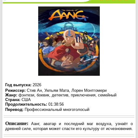
воздуха / The Legend of Aang: The Last
Airbender (2026)
Год выпуска
:
2026
Режиссер
:
Стив Ан, Уильям Мата, Лорен Монтгомери
Жанр
:
фэнтези, боевик, детектив, приключения, семейный
Страна:
США
Продолжительность:
01:38:56
Перевод
:
Профессиональный многоголосый
Описание:
Аанг, аватар и последний маг воздуха, узнаёт о
древней силе, которая может спасти его культуру от исчезновения.