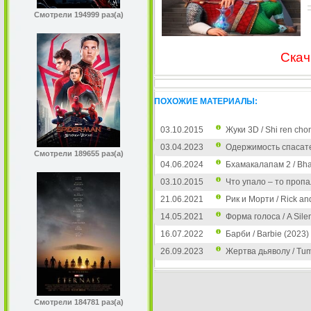
Смотрели 194999 раз(а)
Скач
ПОХОЖИЕ МАТЕРИАЛЫ:
03.10.2015
Жуки 3D / Shi ren cho
03.04.2023
Одержимость спасател
Смотрели 189655 раз(а)
04.06.2024
Бхамакалапам 2 / Bh
03.10.2015
Что упало – то пропа
21.06.2021
Рик и Морти / Rick an
14.05.2021
Форма голоса / A Silen
16.07.2022
Барби / Barbie (2023)
26.09.2023
Жертва дьяволу / Tumb
Смотрели 184781 раз(а)