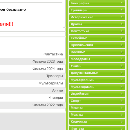
Биография
фон бесплатно
Триллеры
Исторические
ля!!!
Драмы
Фантастика
Семейные
Приключения
Военные
Фантастика
Мелодрамы
Фильмы 2023 года
Ужасы
Фильмы 2024 года
Документальные
Триллеры
Мультфильмы
Мультсериалы
Мультсериалы
Аниме
Индийские
Комедии
Спорт
Фильмы 2022 года
Мюзикл
Музыка
Криминал
Фэнтези