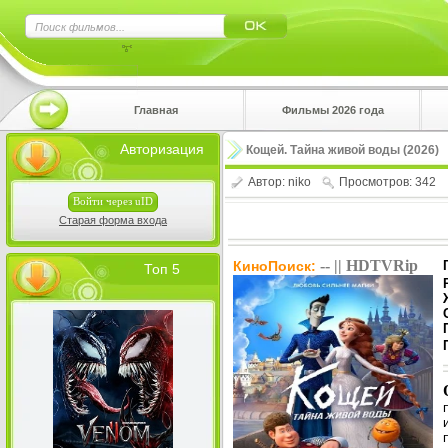
×
Главная
Фильмы 2026 года
Нажмите
Авторизация
Кощей. Тайна живой воды (2026)
!!!Если 
верхнем 
Автор:
niko
Просмотров: 342
Войти через uID
Старая форма входа
-- || HDTVRip
КиноПоиск:
Топ 5