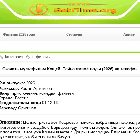
Фильмы 2025 года
Сериалы
Аниме
 на
в плеере
Вы с телефона сперва нажмите на троеточие в 
углу!!!
Категория:
Мультфильмы
Скачать мультфильм Кощей. Тайна живой воды (2026) на телефон
Год выпуска
:
2026
Режиссер
:
Роман Артемьев
Жанр
:
приключения, комедия, фэнтези
Страна:
Россия
Продолжительность:
01:12:13
Перевод
:
Оригинал
Описание:
Целых триста лет Кощеевых поисков избранницы наконец ув
приготовления к свадьбе с Варварой идут полным ходом. Однако так про
исполнится, и вот уже Кощей вместе с Добрым молодцем Елисеем и Кол
путешествие, чтобы спасти любимую.