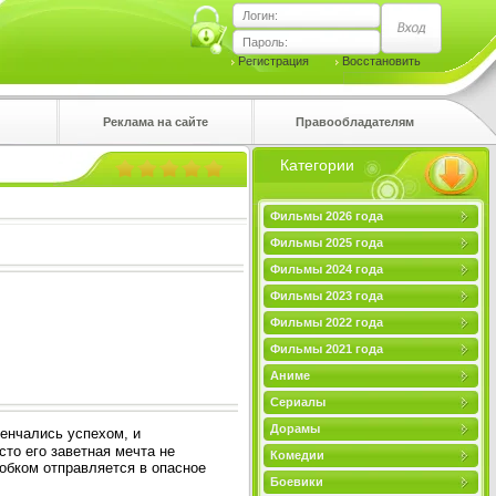
Логин:
Пароль:
Регистрация
Восстановить
Реклама на сайте
Правообладателям
Категории
правом
Фильмы 2026 года
Фильмы 2025 года
Фильмы 2024 года
Фильмы 2023 года
Фильмы 2022 года
Фильмы 2021 года
Аниме
Сериалы
Дорамы
енчались успехом, и
сто его заветная мечта не
Комедии
обком отправляется в опасное
Боевики