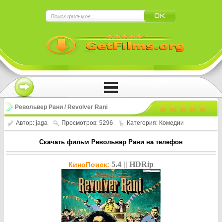
×
Нажмите на
в плеере
!!!Если Вы с телефона сперва нажмите на
троеточие в правом верхнем углу!!!
Револьвер Рани / Revolver Rani
Автор:
jaga
Просмотров: 5296
Категория:
Комедии
Скачать фильм Револьвер Рани на телефон
5.4 || HDRip
КиноПоиск: