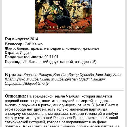
Год выпуска
:
2014
Режиссер
:
Сай Кабир
Жанр
:
боевик, драма, мелодрама, комедия, криминал
Страна:
Индия
Продолжительность:
02:11:01
Перевод
:
Любительский (двухголосый, закадровый)
В ролях:
Кангана Ранаут,Вир Дас,Закир Хуссэйн,Jami Jafry,Zafar
Khan,Кумуд Мишра,Пиюш Мишра,Zeishan Quadri,Панкадж
Сарасват,Abhijeet Shetty
Описание:
На враждебной земле Чамбал, которая является
родиной повстанцев, политиков, оружий и смертей, ты должен
выжить с оружием в руках, либо умереть от него. У Алки Сингх в
этом городе нет друзей, есть только маленькая партия, да
впридачу со смертельными врагами, которые готовы ей в любую
минуту пустить пулю в лоб.Револьвер Рани является необычной
сатирической историей, которая разворачивается на фоне
политики. Алка Сингх является лидером политической партии, да