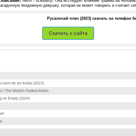
Описание:
Нелл - психиатр. Она исследует влияние травмы на челове
загадочную бездомную девушку, которая не может говорить и считает се
Русалочий плач (2023) скачать на телефон б
Скачать с сайта
 bom de ser traída (2023)
/ The World's Fastest Indian
g on Empty (2024)
hef
ta