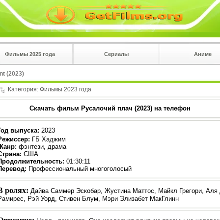
Фильмы 2025 года
Сериалы
Аниме
 на
в плеере
t (2023)
Вы с телефона сперва нажмите на троеточие в 
углу!!!
Категория:
Фильмы 2023 года
Скачать фильм Русалочий плач (2023) на телефон
Год выпуска
:
2023
Режиссер
:
ГБ Хаджим
Жанр
:
фэнтези, драма
Страна:
США
Продолжительность:
01:30:11
Перевод:
Профессиональный многоголосый
В ролях:
Дайва Саммер Эскобар, Жустина Маттос, Майкл Грегори, Аля
Рамирес, Рэй Уорд, Стивен Блум, Мэри Элизабет МакГлинн