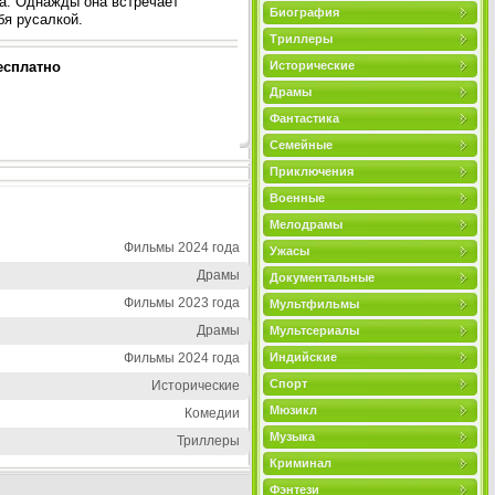
ка. Однажды она встречает
Биография
бя русалкой.
Триллеры
есплатно
Исторические
Драмы
Фантастика
Семейные
Приключения
Военные
Мелодрамы
Фильмы 2024 года
Ужасы
Драмы
Документальные
Фильмы 2023 года
Мультфильмы
Драмы
Мультсериалы
Фильмы 2024 года
Индийские
Спорт
Исторические
Мюзикл
Комедии
Музыка
Триллеры
Криминал
Фэнтези