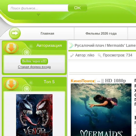
×
Главная
Фильмы 2026 года
Нажмите
Авторизация
Русалочий плач / Mermaids' Lamen
!!!Если 
верхнем 
Автор:
niko
Просмотров: 734
Войти через uID
Старая форма входа
-- || HD 1080p
КиноПоиск:
Топ 5