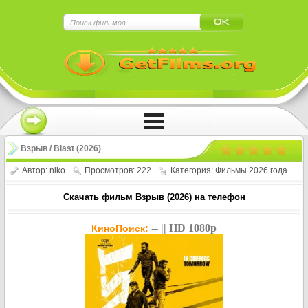
×
Нажмите на
в плеере
!!!Если Вы с телефона сперва нажмите на
троеточие в правом верхнем углу!!!
Взрыв / Blast (2026)
Автор:
niko
Просмотров: 222
Категория:
Фильмы 2026 года
Скачать фильм Взрыв (2026) на телефон
-- || HD 1080p
КиноПоиск: