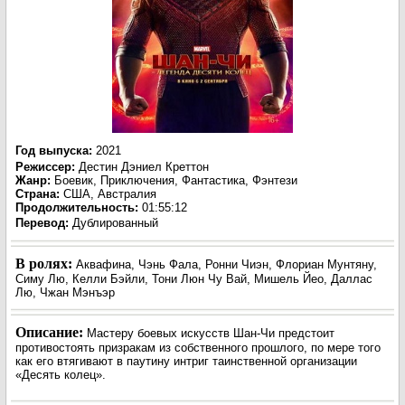
Год выпуска
:
2021
Режиссер
:
Дестин Дэниел Креттон
Жанр
:
Боевик, Приключения, Фантастика, Фэнтези
Страна:
США, Австралия
Продолжительность:
01:55:12
Перевод
:
Дублированный
В ролях:
Аквафина, Чэнь Фала, Ронни Чиэн, Флориан Мунтяну,
Симу Лю, Келли Бэйли, Тони Люн Чу Вай, Мишель Йео, Даллас
Лю, Чжан Мэнъэр
Описание:
Мастеру боевых искусств Шан-Чи предстоит
противостоять призракам из собственного прошлого, по мере того
как его втягивают в паутину интриг таинственной организации
«Десять колец».