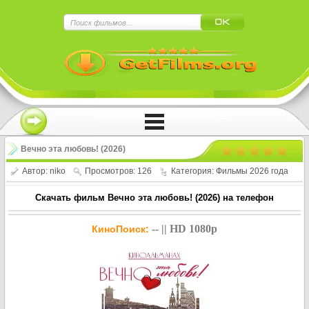
×
Нажмите на
в плеере
!!!Если Вы с телефона сперва нажмите на
троеточие в правом верхнем углу!!!
Вечно эта любовь! (2026)
Автор:
niko
Просмотров: 126
Категория:
Фильмы 2026 года
Скачать фильм Вечно эта любовь! (2026) на телефон
-- || HD 1080p
КиноПоиск: