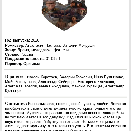
Год выпуска
:
2026
Режиссер
:
Анастасия Пастори, Виталий Мокрушин
Жанр
:
Драма, мелодрама, фэнтези
Страна:
Россия
Продолжительность:
01:09:51
Перевод:
Оригинал
В ролях:
Николай Коротаев, Валерий Гаркалин, Инна Будникова,
Майя Мокрушина, Александр Сибирцев, Екатерина Клочкова,
Алексей Шарапов, Инна Выходцева, Максим Туранцев, Александр
Кузнецов
Описание:
Киноальманах, посвященный чувству любви. Девушка
влюбляется в своего ангела-хранителя, который только что стал
человеком. Мужчина отправляет на свидание своего клона-робота,
но тот влюбляется в его девушку. Ради любви к юной красавице
внук готов отправить бабушку на тот свет. Четыре женщины так
любят одного мужчину, что готовы его убить. В отношения бабушки
и внучки вмешивается говорящий робот-пылесос.