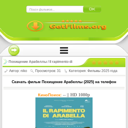
×
Нажмите на
в плеере
!!!Если Вы с телефона сперва нажмите на
троеточие в правом верхнем углу!!!
Похищение Арабеллы / Il rapimento di
Arabella (2025)
Автор:
niko
Просмотров: 31
Категория:
Фильмы 2025 года
Скачать фильм Похищение Арабеллы (2025) на телефон
-- || HD 1080p
КиноПоиск: