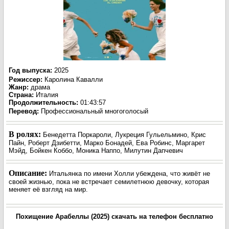
Год выпуска
:
2025
Режиссер
:
Каролина Кавалли
Жанр
:
драма
Страна:
Италия
Продолжительность:
01:43:57
Перевод:
Профессиональный многоголосый
В ролях:
Бенедетта Поркароли, Лукреция Гульельмино, Крис
Пайн, Роберт Дзибетти, Марко Бонадей, Ева Робинс, Маргарет
Мэйд, Бойкен Коббо, Моника Наппо, Милутин Дапчевич
Описание:
Итальянка по имени Холли убеждена, что живёт не
своей жизнью, пока не встречает семилетнюю девочку, которая
меняет её взгляд на мир.
Похищение Арабеллы (2025) скачать на телефон бесплатно