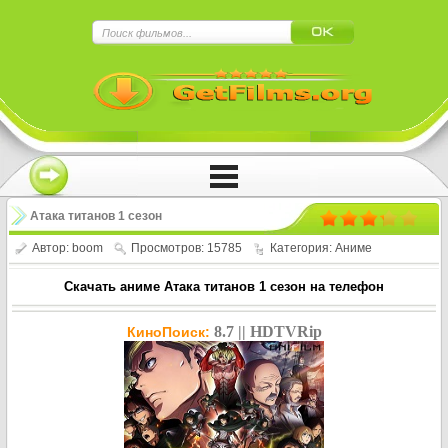
×
Нажмите на
в плеере
!!!Если Вы с телефона сперва нажмите на
троеточие в правом верхнем углу!!!
Атака титанов 1 сезон
Автор:
boom
Просмотров: 15785
Категория:
Аниме
Скачать аниме Атака титанов 1 сезон на телефон
8.7 || HDTVRip
КиноПоиск: