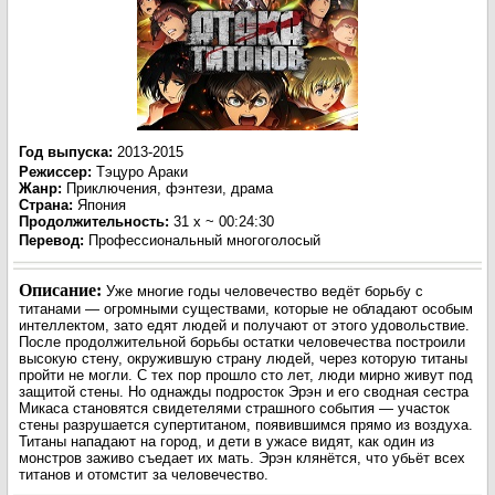
Год выпуска
:
2013-2015
Режиссер
:
Тэцуро Араки
Жанр
:
Приключения, фэнтези, драма
Страна:
Япония
Продолжительность:
31 х ~ 00:24:30
Перевод
:
Профессиональный многоголосый
Описание:
Уже многие годы человечество ведёт борьбу с
титанами — огромными существами, которые не обладают особым
интеллектом, зато едят людей и получают от этого удовольствие.
После продолжительной борьбы остатки человечества построили
высокую стену, окружившую страну людей, через которую титаны
пройти не могли. С тех пор прошло сто лет, люди мирно живут под
защитой стены. Но однажды подросток Эрэн и его сводная сестра
Микаса становятся свидетелями страшного события — участок
стены разрушается супертитаном, появившимся прямо из воздуха.
Титаны нападают на город, и дети в ужасе видят, как один из
монстров заживо съедает их мать. Эрэн клянётся, что убьёт всех
титанов и отомстит за человечество.