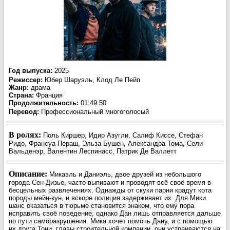
Год выпуска
:
2025
Режиссер
:
Юбер Шаруэль, Клод Ле Пейп
Жанр
:
драма
Страна:
Франция
Продолжительность:
01:49:50
Перевод:
Профессиональный многоголосый
В ролях:
Поль Киршер, Идир Азугли, Салиф Киссе, Стефан
Ридо, Франсуа Пераш, Эльза Бушен, Александра Тома, Сели
Вальденэр, Валентин Леспинасс, Патрик Де Валлетт
Описание:
Микаэль и Даниэль, двое друзей из небольшого
города Сен-Дизье, часто выпивают и проводят всё своё время в
бесцельных развлечениях. Однажды от скуки парни крадут кота
породы мейн-кун, и вскоре полиция задерживает их. Для Мики
шанс оказаться в тюрьме становится знаком, что ему пора
исправить своё поведение, однако Дан лишь отправляется дальше
по пути саморазрушения. Мика хочет помочь Дану, и с помощью
их друга Тони, главы строительной компании, они устраиваются на