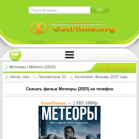
×
Нажмите на
в плеере
!!!Если Вы с телефона сперва нажмите на
троеточие в правом верхнем углу!!!
Метеоры / Météors (2025)
Автор:
niko
Просмотров: 53
Категория:
Фильмы 2025 года
Скачать фильм Метеоры (2025) на телефон
-- || HD 1080p
КиноПоиск: