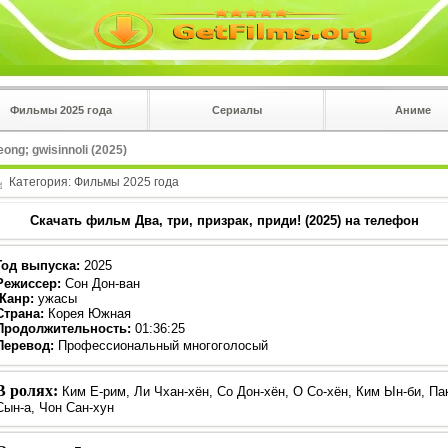
Фильмы 2025 года
Сериалы
Аниме
 на
в плеере
eong; gwisinnoli (2025)
Вы с телефона сперва нажмите на троеточие в 
углу!!!
Категория:
Фильмы 2025 года
Скачать фильм Два, три, призрак, приди! (2025) на телефон
Год выпуска
:
2025
Режиссер
:
Сон Дон-ван
Жанр
:
ужасы
Страна:
Корея Южная
Продолжительность:
01:36:25
Перевод
:
Профессиональный многоголосый
В ролях:
Ким Е-рим, Ли Чхан-хён, Со Дон-хён, О Со-хён, Ким Ын-би, Па
Сын-а, Чон Сан-хун