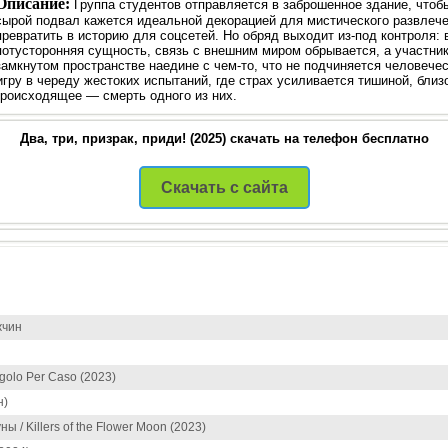
Описание:
Группа студентов отправляется в заброшенное здание, чтоб
сырой подвал кажется идеальной декорацией для мистического развлече
превратить в историю для соцсетей. Но обряд выходит из-под контроля: 
потусторонняя сущность, связь с внешним миром обрывается, а участни
замкнутом пространстве наедине с чем-то, что не подчиняется человечес
гру в череду жестоких испытаний, где страх усиливается тишиной, близо
происходящее — смерть одного из них.
Два, три, призрак, приди! (2025) скачать на телефон бесплатно
Скачать с сайта
жчин
golo Per Caso (2023)
н)
 / Killers of the Flower Moon (2023)