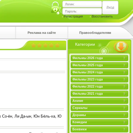
Логин:
Пароль:
Регистрация
Восстановить
Реклама на сайте
Правообладателям
Категории
правом
Фильмы 2026 года
Фильмы 2025 года
Фильмы 2024 года
Фильмы 2023 года
Фильмы 2022 года
Фильмы 2021 года
Аниме
Сериалы
Дорамы
к Со-ён, Ли Да-ын, Юн Бёль-ха, Ю
Комедии
Боевики