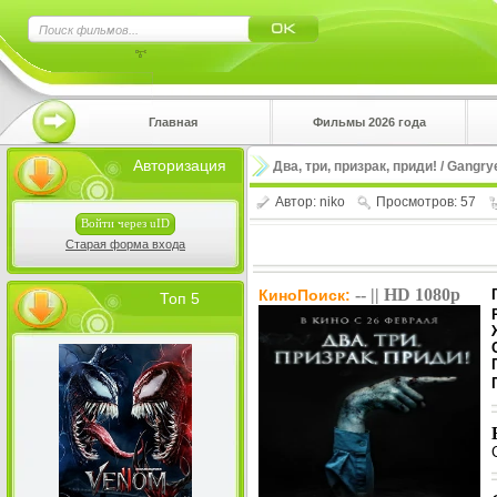
×
Главная
Фильмы 2026 года
Нажмите
Авторизация
Два, три, призрак, приди! / Gangry
!!!Если 
верхнем 
Автор:
niko
Просмотров: 57
Войти через uID
Старая форма входа
-- || HD 1080p
КиноПоиск:
Топ 5