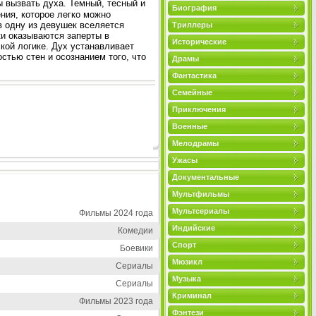
ы вызвать духа. Темный, тесный и
Биография
ния, которое легко можно
в одну из девушек вселяется
Триллеры
ки оказываются заперты в
Исторические
кой логике. Дух устанавливает
стью стен и осознанием того, что
Драмы
Фантастика
Семейные
Приключения
Военные
Мелодрамы
Ужасы
Документальные
Мультфильмы
Мультсериалы
Фильмы 2024 года
Индийские
Комедии
Спорт
Боевики
Мюзикл
Сериалы
Музыка
Сериалы
Криминал
Фильмы 2023 года
Фэнтези