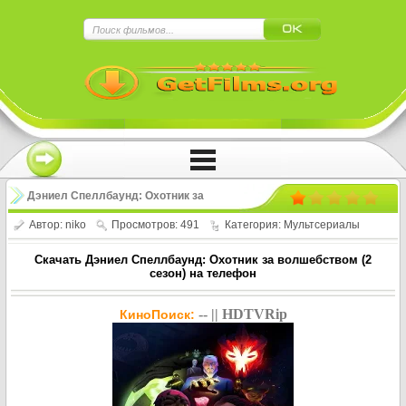
×
Нажмите на
в плеере
!!!Если Вы с телефона сперва нажмите на
троеточие в правом верхнем углу!!!
Дэниел Спеллбаунд: Охотник за
волшебством / Daniel Spellbound (2
Автор:
niko
Просмотров: 491
Категория:
Мультсериалы
сезон)
Скачать Дэниел Спеллбаунд: Охотник за волшебством (2
сезон) на телефон
-- || HDTVRip
КиноПоиск: