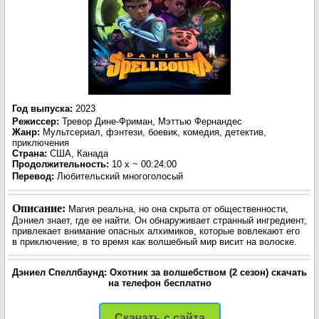
Год выпуска
:
2023
Режиссер
:
Тревор Дине-Фриман, Мэттью Фернандес
Жанр
:
Мультсериал, фэнтези, боевик, комедия, детектив,
приключения
Страна:
США, Канада
Продолжительность:
10 x ~ 00:24:00
Перевод
:
Любительский многоголосый
Описание:
Магия реальна, но она скрыта от общественности,
Дэниел знает, где ее найти. Он обнаруживает странный ингредиент,
привлекает внимание опасных алхимиков, которые вовлекают его
в приключение, в то время как волшебный мир висит на волоске.
Дэниел Спеллбаунд: Охотник за волшебством (2 сезон) скачать
на телефон бесплатно
Скачать с сайта