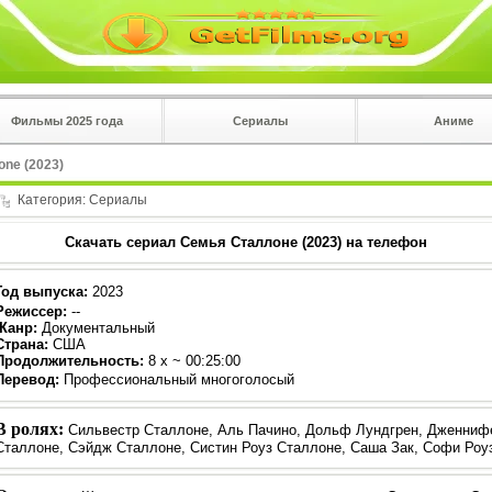
Фильмы 2025 года
Сериалы
Аниме
 на
в плеере
one (2023)
Вы с телефона сперва нажмите на троеточие в 
углу!!!
Категория:
Сериалы
Скачать сериал Семья Сталлоне (2023) на телефон
Год выпуска
:
2023
Режиссер
:
--
Жанр
:
Документальный
Страна:
США
Продолжительность:
8 x ~ 00:25:00
Перевод
:
Профессиональный многоголосый
В ролях:
Сильвестр Сталлоне, Аль Пачино, Дольф Лундгрен, Дженниф
Сталлоне, Сэйдж Сталлоне, Систин Роуз Сталлоне, Саша Зак, Софи Роу