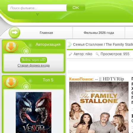
×
Главная
Фильмы 2026 года
Нажмите
Авторизация
Семья Сталлоне / The Family Stall
!!!Если 
верхнем 
Автор:
niko
Просмотров: 955
Войти через uID
Старая форма входа
-- || HDTVRip
КиноПоиск:
Топ 5