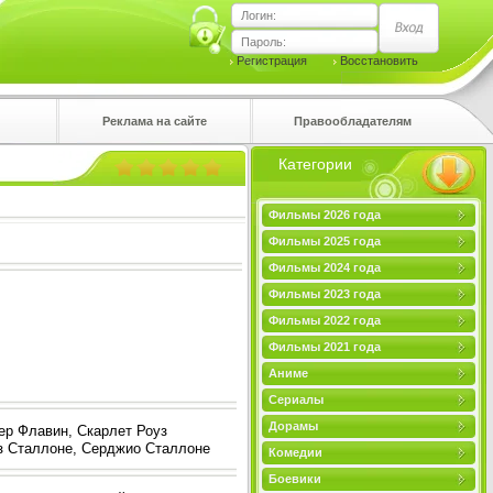
Логин:
Пароль:
Регистрация
Восстановить
Реклама на сайте
Правообладателям
Категории
правом
Фильмы 2026 года
Фильмы 2025 года
Фильмы 2024 года
Фильмы 2023 года
Фильмы 2022 года
Фильмы 2021 года
Аниме
Сериалы
Дорамы
ер Флавин, Скарлет Роуз
з Сталлоне, Серджио Сталлоне
Комедии
Боевики