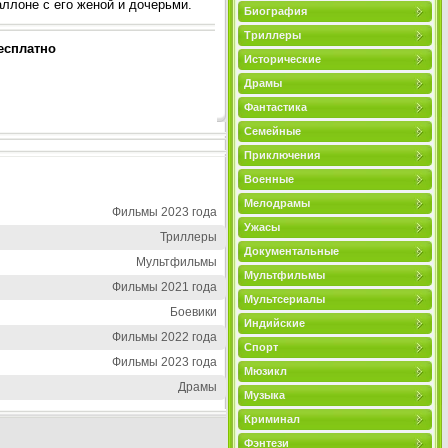
ллоне с его женой и дочерьми.
Биография
Триллеры
есплатно
Исторические
Драмы
Фантастика
Семейные
Приключения
Военные
Мелодрамы
Фильмы 2023 года
Ужасы
Триллеры
Документальные
Мультфильмы
Мультфильмы
Фильмы 2021 года
Мультсериалы
Боевики
Индийские
Фильмы 2022 года
Спорт
Фильмы 2023 года
Мюзикл
Драмы
Музыка
Криминал
Фэнтези