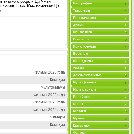
 знатного рода, и Ци Чжэн,
Биография
у и любви. Фань Юнь помогает Ци
.
Триллеры
Исторические
Драмы
Фантастика
Семейные
Приключения
Военные
Мелодрамы
Ужасы
Фильмы 2023 года
Документальные
Комедии
Мультфильмы
Мультфильмы
Мультсериалы
Фильмы 2022 года
Индийские
Фильмы 2023 года
Спорт
Фильмы 2024 года
Мюзикл
Триллеры
Музыка
Комедии
Криминал
Фэнтези