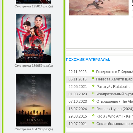
Смотрели 195014 раз(а)
ПОХОЖИЕ МАТЕРИАЛЫ:
Смотрели 189659 раз(а)
22.11.2023
Рождество в Гейдельбе
05.11.2015
Невеста Хампти Шарм
22.05.2021
Рататуй / Ratatouille
01.03.2023
Избирательный округ 
07.10.2023
Отвращение / The Abo
16.07.2024
Гипноз / Hypno (2024
29.08.2015
Кто я / Who Am I - Kei
19.07.2021
Секс в большом городе
Смотрели 184798 раз(а)