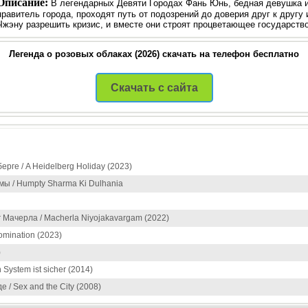
Описание:
В легендарных Девяти Городах Фань Юнь, бедная девушка из
правитель города, проходят путь от подозрений до доверия друг к друг
Чжэну разрешить кризис, и вместе они строят процветающее государство
Легенда о розовых облаках (2026) скачать на телефон бесплатно
Скачать с сайта
рге / A Heidelberg Holiday (2023)
ы / Humpty Sharma Ki Dulhania
Мачерла / Macherla Niyojakavargam (2022)
mination (2023)
)
n System ist sicher (2014)
 / Sex and the City (2008)