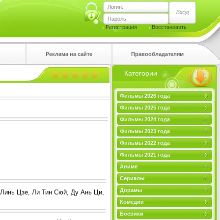
Логин:
Пароль:
Регистрация
Восстановить
Реклама на сайте
Правообладателям
Категории
правом
Фильмы 2026 года
Фильмы 2025 года
Фильмы 2024 года
Фильмы 2023 года
Фильмы 2022 года
Фильмы 2021 года
Аниме
Сериалы
Дорамы
Линь Цзе, Ли Тин Сюй, Ду Ань Ци,
Комедии
Боевики