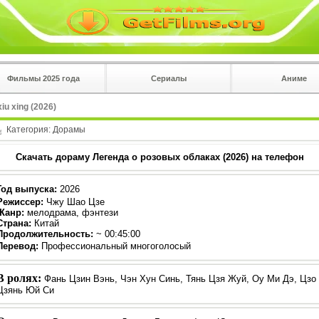
Фильмы 2025 года
Сериалы
Аниме
 на
в плеере
iu xing (2026)
Вы с телефона сперва нажмите на троеточие в 
углу!!!
Категория:
Дорамы
Скачать дораму Легенда о розовых облаках (2026) на телефон
Год выпуска
:
2026
Режиссер
:
Чжу Шао Цзе
Жанр
:
мелодрама, фэнтези
Страна:
Китай
Продолжительность:
~ 00:45:00
Перевод:
Профессиональный многоголосый
В ролях:
Фань Цзин Вэнь, Чэн Хун Синь, Тянь Цзя Жуй, Оу Ми Дэ, Цзо 
Цзянь Юй Си