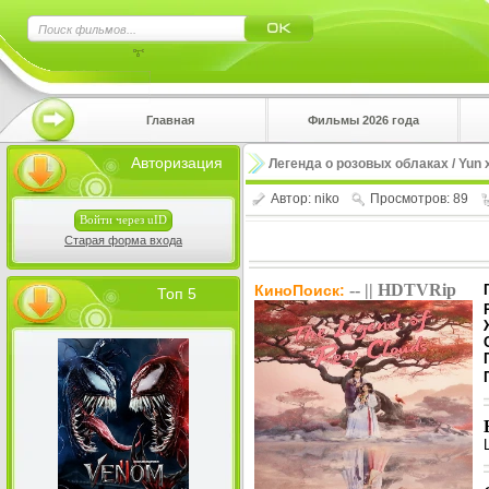
×
Главная
Фильмы 2026 года
Нажмите
Авторизация
Легенда о розовых облаках / Yun x
!!!Если 
верхнем 
Автор:
niko
Просмотров: 89
Войти через uID
Старая форма входа
-- || HDTVRip
КиноПоиск:
Топ 5