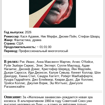
Год выпуска
:
2026
Режиссер
:
Кася Адамик, Ник Мерфи, Джэми Пэйн, Стефан Шварц
Жанр
:
Фантастика, драма
Страна:
США
Продолжительность:
~ 01:01:00
Перевод
:
Профессиональный многоголосый
В ролях:
Рис Иванс, Анна Максвелл Мартин, Агнес О’Кейси,
Руби Эшборн Серкис, Элис Энглерт, Солли Маклауд, Адам
Нагаитис, Джозеф Дэвис, Кристофер Шервуд, Йен Мидлейн,
Дьюри Саросси, Иди Джонсон, Калум Сивьер, Кеннет Коллар, Шон
Джилдер, Ханна Стил, Сандра Хаггетт, Роберт МакКафферти,
Аушра Гедрайтите, Джо Блейкмор, Киаран Дьюс, Даг Коллинг,
Трэйси Коллис, Джулия Ворик, Эш Мэттьюс, Дангуоле
Рагазинскайте
Описание:
За «Железным занавесом» рождается новая эра
космоса. В альтернативном 1960‑м году Советский Союз уже
высадил человека на Луну — и гонка за звёздами только