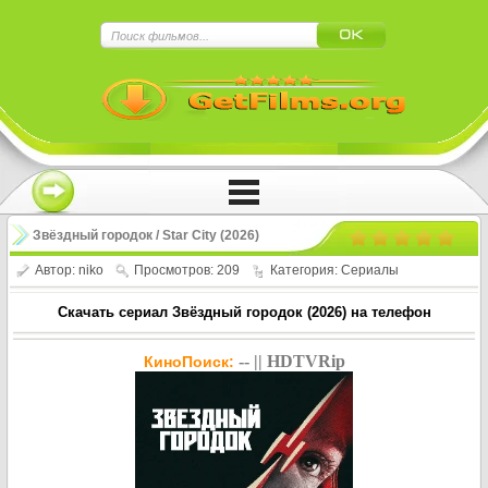
×
Нажмите на
в плеере
!!!Если Вы с телефона сперва нажмите на
троеточие в правом верхнем углу!!!
Звёздный городок / Star City (2026)
Автор:
niko
Просмотров: 209
Категория:
Сериалы
Скачать сериал Звёздный городок (2026) на телефон
-- || HDTVRip
КиноПоиск: