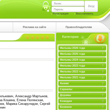
Логин:
Пароль:
Регистрация
Восстановить
Реклама на сайте
Правообладателям
Категории
правом
Фильмы 2026 года
Фильмы 2025 года
Фильмы 2024 года
Фильмы 2023 года
Фильмы 2022 года
Фильмы 2021 года
Аниме
Сериалы
Дорамы
Хилькевич, Александр Мартынов,
ша Кошина, Елена Полянская,
Комедии
нюк, Марика Сихарулидзе, Сергей
Боевики
инин