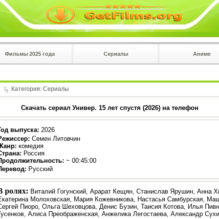
Фильмы 2025 года
Сериалы
Аниме
 на
в плеере
Вы с телефона сперва нажмите на троеточие в 
углу!!!
Категория:
Сериалы
Скачать сериал Универ. 15 лет спустя (2026) на телефон
Год выпуска
:
2026
Режиссер
:
Семен Литовчин
Жанр
:
комедия
Страна:
Россия
Продолжительность:
~ 00:45:00
Перевод
:
Русский
В ролях:
Виталий Гогунский, Арарат Кещян, Станислав Ярушин, Анна 
Екатерина Молоховская, Мария Кожевникова, Настасья Самбурская, Ма
Сергей Пиоро, Ольга Шеховцова, Денис Бузин, Таисия Котова, Илья Пив
Гусенков, Алиса Преображенская, Анжелика Легостаева, Александр Сух