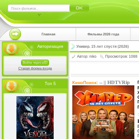
×
Главная
Фильмы 2026 года
Нажмите
Авторизация
Универ. 15 лет спустя (2026)
!!!Если 
верхнем 
Автор:
niko
Просмотров: 1088
Войти через uID
Старая форма входа
-- || HDTVRip
КиноПоиск:
Топ 5