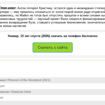
Описание:
Антон потерял Кристину, остался один и неожиданно столкн
дочери — ему пришлось отказаться от холостяцкой жизни ради отцовско
развелись, но Майкл не готов был отпустить прошлое и всеми силами п
 финансовых трудностей — научный проект Вали лишился финансировани
анное возвращение Кузи, ставшего успешным бизнесменом, окончательн
ее жизни насовсем.
Универ. 15 лет спустя (2026) скачать на телефон бесплатно
Скачать с сайта
ов / Prisoners of the Ghostland (2021)
Eyes
ански / American Heist
and