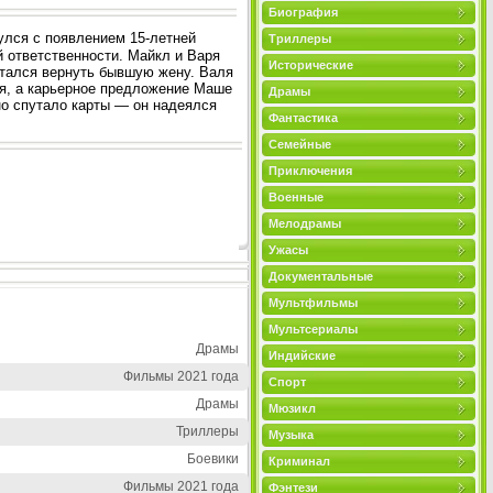
Биография
улся с появлением 15-летней
Триллеры
й ответственности. Майкл и Варя
Исторические
ытался вернуть бывшую жену. Валя
я, а карьерное предложение Маше
Драмы
о спутало карты — он надеялся
Фантастика
Семейные
Приключения
Военные
Мелодрамы
Ужасы
Документальные
Мультфильмы
Мультсериалы
Драмы
Индийские
Фильмы 2021 года
Спорт
Драмы
Мюзикл
Триллеры
Музыка
Боевики
Криминал
Фильмы 2021 года
Фэнтези