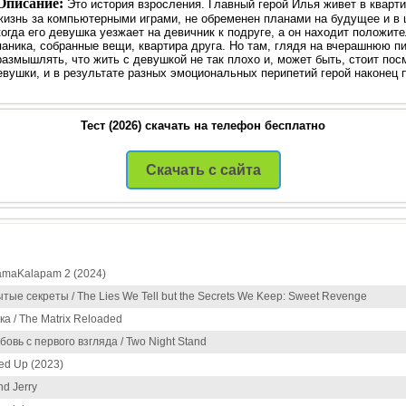
Описание:
Это история взросления. Главный герой Илья живет в кварт
жизнь за компьютерными играми, не обременен планами на будущее и в ш
когда его девушка уезжает на девичник к подруге, а он находит положит
паника, собранные вещи, квартира друга. Но там, глядя на вчерашнюю п
размышлять, что жить с девушкой не так плохо и, может быть, стоит пос
девушки, и в результате разных эмоциональных перипетий герой наконец 
Тест (2026) скачать на телефон бесплатно
Скачать с сайта
amaKalapam 2 (2024)
тые секреты / The Lies We Tell but the Secrets We Keep: Sweet Revenge
а / The Matrix Reloaded
бовь с первого взгляда / Two Night Stand
ed Up (2023)
d Jerry