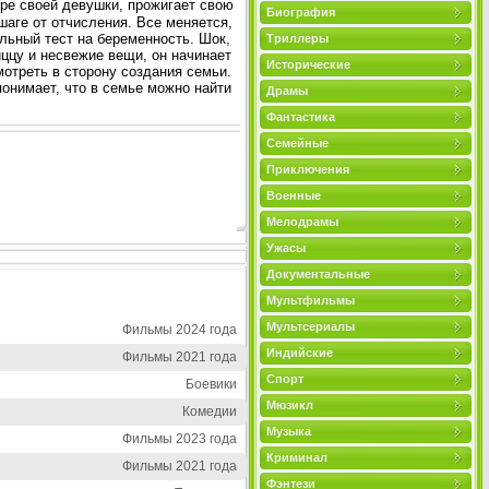
ире своей девушки, прожигает свою
Биография
аге от отчисления. Все меняется,
ельный тест на беременность. Шок,
Триллеры
иццу и несвежие вещи, он начинает
Исторические
мотреть в сторону создания семьи.
понимает, что в семье можно найти
Драмы
Фантастика
Семейные
Приключения
Военные
Мелодрамы
Ужасы
Документальные
Мультфильмы
Мультсериалы
Фильмы 2024 года
Индийские
Фильмы 2021 года
Спорт
Боевики
Мюзикл
Комедии
Музыка
Фильмы 2023 года
Криминал
Фильмы 2021 года
Фэнтези