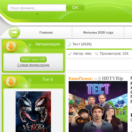
×
Главная
Фильмы 2026 года
Нажмите
Авторизация
Тест (2026)
!!!Если 
верхнем 
Автор:
niko
Просмотров: 104
Войти через uID
Старая форма входа
-- || HDTVRip
КиноПоиск:
Топ 5