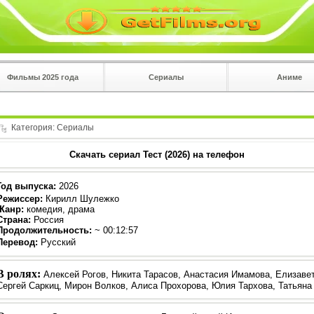
Фильмы 2025 года
Сериалы
Аниме
 на
в плеере
Вы с телефона сперва нажмите на троеточие в 
углу!!!
Категория:
Сериалы
Скачать сериал Тест (2026) на телефон
Год выпуска
:
2026
Режиссер
:
Кирилл Шулежко
Жанр
:
комедия, драма
Страна:
Россия
Продолжительность:
~ 00:12:57
Перевод
:
Русский
В ролях:
Алексей Рогов, Никита Тарасов, Анастасия Имамова, Елизаве
Сергей Саркиц, Мирон Волков, Алиса Прохорова, Юлия Тархова, Татьяна