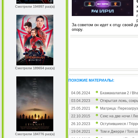
Смотрели 194997 раз(а)
За советом он идет к отцу своей 
опору.
Смотрели 189654 раз(а)
ПОХОЖИЕ МАТЕРИАЛЫ:
04.06.2024
Бхамакалапам 2 / Bh
03.04.2023
Открытая ложь, сокры
25.05.2021
Матрица: Перезагрузк
22.10.2015
Секс на две ночи / Лю
26.10.2023
Оступившиеся / Tripp
19.04.2021
Том и Джерри / Tom an
Смотрели 184776 раз(а)