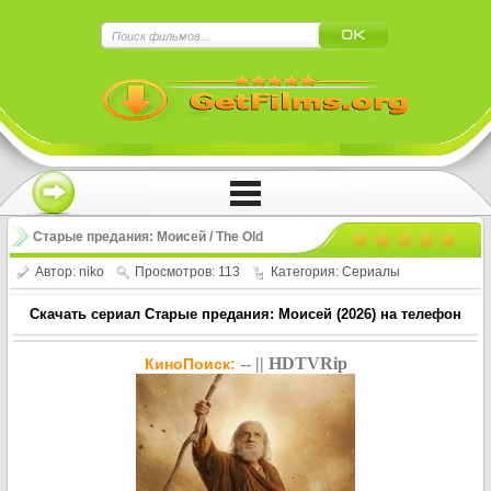
×
Нажмите на
в плеере
!!!Если Вы с телефона сперва нажмите на
троеточие в правом верхнем углу!!!
Старые предания: Моисей / The Old
Stories: Moses (2026)
Автор:
niko
Просмотров: 113
Категория:
Сериалы
Скачать сериал Старые предания: Моисей (2026) на телефон
-- || HDTVRip
КиноПоиск: