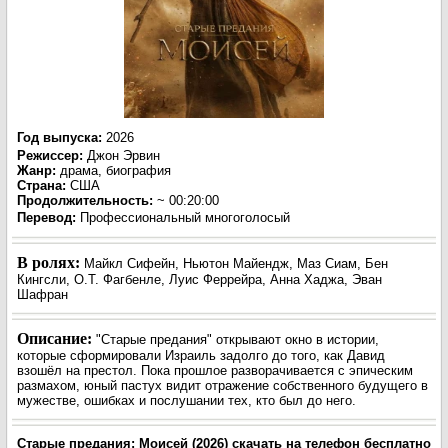
Год выпуска
:
2026
Режиссер
:
Джон Эрвин
Жанр
:
драма, биография
Страна:
США
Продолжительность:
~ 00:20:00
Перевод
:
Профессиональный многоголосый
В ролях:
Майкл Сифейн, Ньютон Майендж, Маз Сиам, Бен
Кингсли, О.Т. Фагбенле, Луис Феррейра, Анна Хаджа, Эван
Шафран
Описание:
"Старые предания" открывают окно в истории,
которые сформировали Израиль задолго до того, как Давид
взошёл на престол. Пока прошлое разворачивается с эпическим
размахом, юный пастух видит отражение собственного будущего в
мужестве, ошибках и послушании тех, кто был до него.
Старые предания: Моисей (2026) скачать на телефон бесплатно