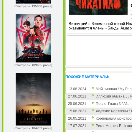
Смотрели 195000 раз(а)
Витвицкий с беременной женой Ир
оказываются члены «Банды Амазон
Смотрели 189655 раз(а)
ПОХОЖИЕ МАТЕРИАЛЫ:
13.08.2024
Мой пингвин / My Pen
27.06.2021
Иллюзия обмана 3 / 
25.06.2021
После. Глава 3 / After
15.08.2021
Ходячие мертвецы / T
26.05.2021
Корпорация монстров 
17.07.2021
Рик и Морти / Rick an
Смотрели 184782 раз(а)