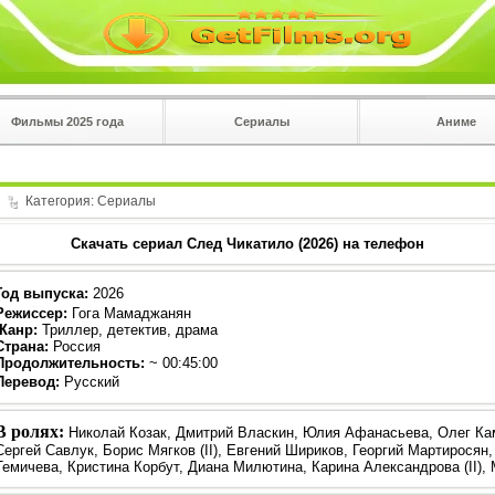
Фильмы 2025 года
Сериалы
Аниме
 на
в плеере
Вы с телефона сперва нажмите на троеточие в 
углу!!!
Категория:
Сериалы
Скачать сериал След Чикатило (2026) на телефон
Год выпуска
:
2026
Режиссер
:
Гога Мамаджанян
Жанр
:
Триллер, детектив, драма
Страна:
Россия
Продолжительность:
~ 00:45:00
Перевод
:
Русский
В ролях:
Николай Козак, Дмитрий Власкин, Юлия Афанасьева, Олег Ка
Сергей Савлук, Борис Мягков (II), Евгений Шириков, Георгий Мартиросян,
Темичева, Кристина Корбут, Диана Милютина, Карина Александрова (II),