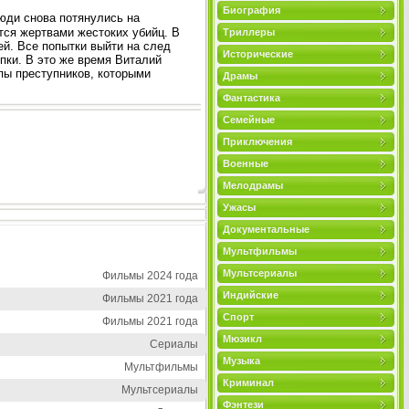
Биография
люди снова потянулись на
тся жертвами жестоких убийц. В
Триллеры
ей. Все попытки выйти на след
Исторические
пки. В это же время Виталий
пы преступников, которыми
Драмы
Фантастика
Семейные
Приключения
Военные
Мелодрамы
Ужасы
Документальные
Мультфильмы
Мультсериалы
Фильмы 2024 года
Индийские
Фильмы 2021 года
Спорт
Фильмы 2021 года
Мюзикл
Сериалы
Музыка
Мультфильмы
Криминал
Мультсериалы
Фэнтези