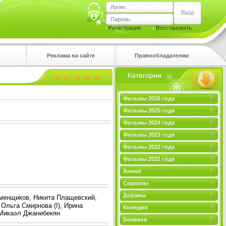
Логин:
Пароль:
Регистрация
Восстановить
Реклама на сайте
Правообладателям
Категории
правом
Фильмы 2026 года
Фильмы 2025 года
Фильмы 2024 года
Фильмы 2023 года
Фильмы 2022 года
Фильмы 2021 года
Аниме
Сериалы
Дорамы
менщиков, Никита Плащевский,
 Ольга Смирнова (I), Ирина
Комедии
 Микаэл Джанибекян
Боевики