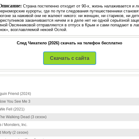
Описание:
Страна постепенно отходит от 90-х, жизнь налаживается и 
черноморские курорты, где по пути следования путешественники становя
погоне за наживой они не жалеют никого: ни женщин, ни стариков, ни дет
преступников заканчиваются ничем и в деле нет ни одной серьёзной заце
иной Овсянниковой отправляются в отпуск в Крым и сами попадают в ла
ок», возглавляемой некоей Оспой.
След Чикатило (2026) скачать на телефон бесплатно
Скачать с сайта
guin Friend (2024)
Now You See Me 3
 We Fell (2021)
he Walking Dead (3 сезон)
/ Monsters, Inc.
d Morty (2 сезон)