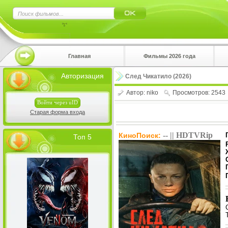
×
Главная
Фильмы 2026 года
Нажмите
Авторизация
След Чикатило (2026)
!!!Если 
верхнем 
Автор:
niko
Просмотров: 2543
Войти через uID
Старая форма входа
-- || HDTVRip
КиноПоиск:
Топ 5