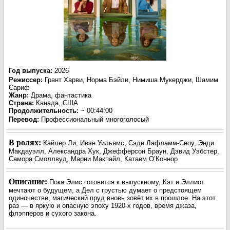
Год выпуска
:
2026
Режиссер
:
Грант Харви, Норма Бэйли, Нимиша Мукерджи, Шамим
Сариф
Жанр
:
Драма, фантастика
Страна:
Канада, США
Продолжительность:
~ 00:44:00
Перевод
:
Профессиональный многоголосый
В ролях:
Кайлер Ли, Ивэн Уильямс, Сэди Лафламм-Сноу, Энди
Макдауэлл, Александра Хук, Джефферсон Браун, Дэвид Уэбстер,
Самора Смоллвуд, Марни Макпайл, Катаем О’Коннор
Описание:
Пока Элис готовится к выпускному, Кэт и Эллиот
мечтают о будущем, а Дел с грустью думает о предстоящем
одиночестве, магический пруд вновь зовёт их в прошлое. На этот
раз — в яркую и опасную эпоху 1920-х годов, время джаза,
флэпперов и сухого закона.