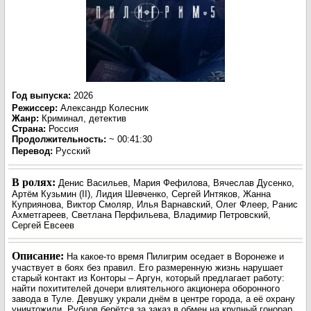
Год выпуска
:
2026
Режиссер
:
Александр Колесник
Жанр
:
Криминал, детектив
Страна:
Россия
Продолжительность:
~ 00:41:30
Перевод
:
Русский
В ролях:
Денис Васильев, Мария Фефилова, Вячеслав Дусенко,
Артём Кузьмин (II), Лидия Шевченко, Сергей Интяков, Жанна
Куприянова, Виктор Смоляр, Илья Варнавский, Олег Флеер, Ранис
Ахметгареев, Светлана Перфильева, Владимир Петровский,
Сергей Евсеев
Описание:
На какое-то время Пилигрим оседает в Воронеже и
участвует в боях без правил. Его размеренную жизнь нарушает
старый контакт из Конторы – Аргун, который предлагает работу:
найти похитителей дочери влиятельного акционера оборонного
завода в Туле. Девушку украли днём в центре города, а её охрану
уничтожили. Рубцов берётся за заказ в обмен на крупный гонорар