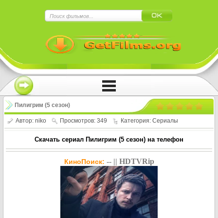
×
Нажмите на
в плеере
!!!Если Вы с телефона сперва нажмите на
троеточие в правом верхнем углу!!!
Пилигрим (5 сезон)
Автор:
niko
Просмотров: 349
Категория:
Сериалы
Скачать сериал Пилигрим (5 сезон) на телефон
-- || HDTVRip
КиноПоиск: