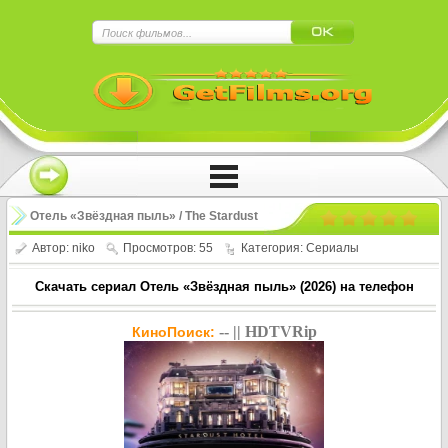
×
Нажмите на
в плеере
!!!Если Вы с телефона сперва нажмите на
троеточие в правом верхнем углу!!!
Отель «Звёздная пыль» / The Stardust
Hotel (2026)
Автор:
niko
Просмотров: 55
Категория:
Сериалы
Скачать сериал Отель «Звёздная пыль» (2026) на телефон
-- || HDTVRip
КиноПоиск: