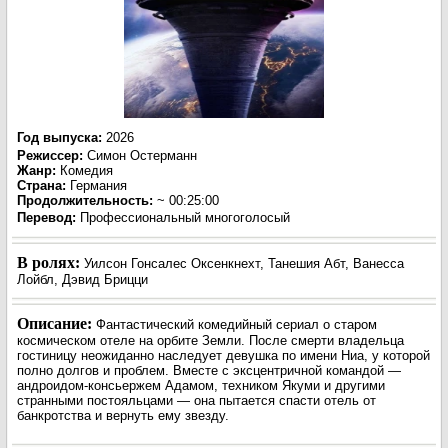
Год выпуска
:
2026
Режиссер
:
Симон Остерманн
Жанр
:
Комедия
Страна:
Германия
Продолжительность:
~ 00:25:00
Перевод
:
Профессиональный многоголосый
В ролях:
Уилсон Гонсалес Оксенкнехт, Танешия Абт, Ванесса
Лойбл, Дэвид Брицци
Описание:
Фантастический комедийный сериал о старом
космическом отеле на орбите Земли. После смерти владельца
гостиницу неожиданно наследует девушка по имени Ниа, у которой
полно долгов и проблем. Вместе с эксцентричной командой —
андроидом-консьержем Адамом, техником Якуми и другими
странными постояльцами — она пытается спасти отель от
банкротства и вернуть ему звезду.