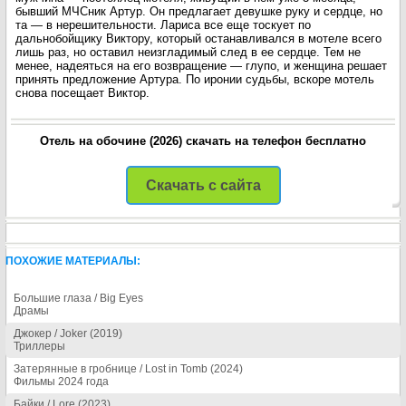
бывший МЧСник Артур. Он предлагает девушке руку и сердце, но
та — в нерешительности. Лариса все еще тоскует по
дальнобойщику Виктору, который останавливался в мотеле всего
лишь раз, но оставил неизгладимый след в ее сердце. Тем не
менее, надеяться на его возвращение — глупо, и женщина решает
принять предложение Артура. По иронии судьбы, вскоре мотель
снова посещает Виктор.
Отель на обочине (2026) скачать на телефон бесплатно
Скачать с сайта
ПОХОЖИЕ МАТЕРИАЛЫ:
Большие глаза / Big Eyes
Драмы
Джокер / Joker (2019)
Триллеры
Затерянные в гробнице / Lost in Tomb (2024)
Фильмы 2024 года
Байки / Lore (2023)