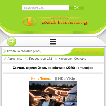
×
Нажмите на
в плеере
!!!Если Вы с телефона сперва нажмите на
троеточие в правом верхнем углу!!!
Отель на обочине (2026)
Автор:
niko
Просмотров: 172
Категория:
Сериалы
Скачать сериал Отель на обочине (2026) на телефон
-- || HDTVRip
КиноПоиск: