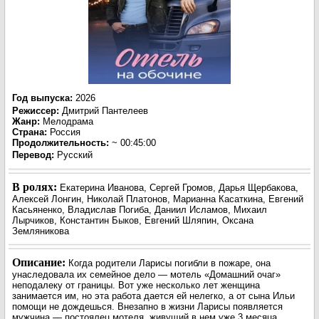
Год выпуска
:
2026
Режиссер
:
Дмитрий Пантелеев
Жанр
:
Мелодрама
Страна:
Россия
Продолжительность:
~ 00:45:00
Перевод
:
Русский
В ролях:
Екатерина Иванова, Сергей Громов, Дарья Щербакова,
Алексей Лонгин, Николай Платонов, Марианна Касаткина, Евгений
Касьяненко, Владислав Погиба, Даниил Исламов, Михаил
Лырчиков, Константин Быков, Евгений Шляпин, Оксана
Земляникова
Описание:
Когда родители Ларисы погибли в пожаре, она
унаследовала их семейное дело — мотель «Домашний очаг»
неподалеку от границы. Вот уже несколько лет женщина
занимается им, но эта работа дается ей нелегко, а от сына Ильи
помощи не дождешься. Внезапно в жизни Ларисы появляется
мужчина — постоялец мотеля, живущий в нем уже 3 месяца,