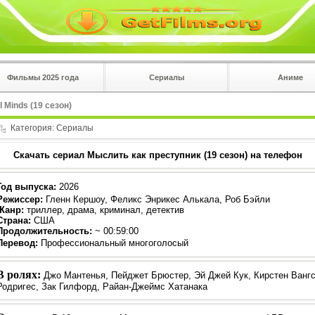
Фильмы 2025 года
Сериалы
Аниме
 на
в плеере
 Minds (19 сезон)
Вы с телефона сперва нажмите на троеточие в 
углу!!!
Категория:
Сериалы
Скачать сериал Мыслить как преступник (19 сезон) на телефон
Год выпуска
:
2026
Режиссер
:
Гленн Кершоу, Феликс Энрикес Алькала, Роб Бэйли
Жанр
:
триллер, драма, криминал, детектив
Страна:
США
Продолжительность:
~ 00:59:00
Перевод
:
Профессиональный многоголосый
В ролях:
Джо Мантенья, Пейджет Брюстер, Эй Джей Кук, Кирстен Ванг
Родригес, Зак Гилфорд, Райан-Джеймс Хатанака