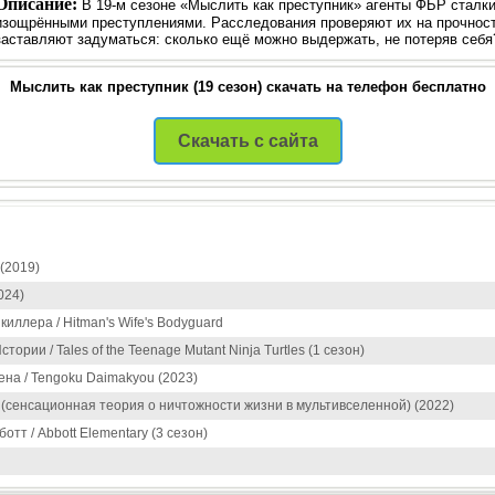
Описание:
В 19‑м сезоне «Мыслить как преступник» агенты ФБР сталк
изощрёнными преступлениями. Расследования проверяют их на прочност
заставляют задуматься: сколько ещё можно выдержать, не потеряв себя
Мыслить как преступник (19 сезон) скачать на телефон бесплатно
Скачать с сайта
 (2019)
024)
иллера / Hitman's Wife's Bodyguard
ории / Tales of the Teenage Mutant Ninja Turtles (1 сезон)
ена / Tengoku Daimakyou (2023)
 (сенсационная теория о ничтожности жизни в мультивселенной) (2022)
тт / Abbott Elementary (3 сезон)