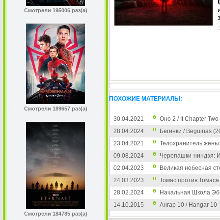
Смотрели 195006 раз(а)
ПОХОЖИЕ МАТЕРИАЛЫ:
Смотрели 189657 раз(а)
30.04.2021
Оно 2 / It Chapter Two
28.04.2024
Бегинки / Beguinas (2
23.04.2021
Телохранитель жены к
09.08.2024
Черепашки-ниндзя: Ист
02.04.2023
Великая небесная ст
24.03.2023
Томас против Томаса
28.02.2024
Начальная Школа Эббо
14.10.2015
Ангар 10 / Hangar 10
Смотрели 184785 раз(а)