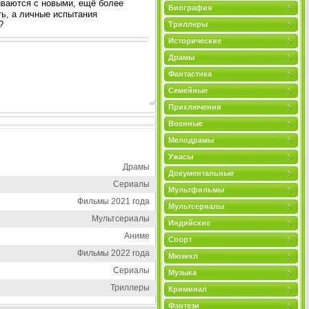
иваются с новыми, ещё более
Биография
ь, а личные испытания
?
Триллеры
Исторические
Драмы
Фантастика
Семейные
Приключения
Военные
Мелодрамы
Ужасы
Драмы
Документальные
Сериалы
Мультфильмы
Фильмы 2021 года
Мультсериалы
Мультсериалы
Индийские
Аниме
Спорт
Фильмы 2022 года
Мюзикл
Сериалы
Музыка
Триллеры
Криминал
Фэнтези