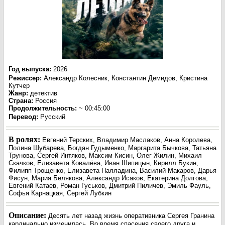
Год выпуска
:
2026
Режиссер
:
Александр Колесник, Константин Демидов, Кристина
Кутчер
Жанр
:
детектив
Страна:
Россия
Продолжительность:
~ 00:45:00
Перевод
:
Русский
В ролях:
Евгений Терских, Владимир Маслаков, Анна Королева,
Полина Шубарева, Богдан Гудыменко, Маргарита Бычкова, Татьяна
Трунова, Сергей Интяков, Максим Кисин, Олег Жилин, Михаил
Скачков, Елизавета Ковалёва, Иван Шипицын, Кирилл Букин,
Филипп Трощенко, Елизавета Палладина, Василий Макаров, Дарья
Фисун, Мария Белякова, Александр Исаков, Екатерина Долгова,
Евгений Катаев, Роман Гуськов, Дмитрий Пиличев, Эмиль Фауль,
Софья Карнацкая, Сергей Лубкин
Описание:
Десять лет назад жизнь оперативника Сергея Гранина
кардинально изменилась. Во время спасения своего друга и