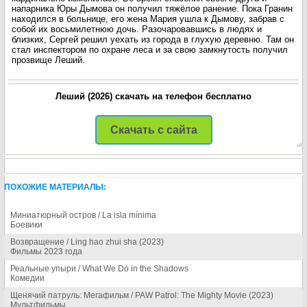
напарника Юры Дымова он получил тяжёлое ранение. Пока Гранин
находился в больнице, его жена Мария ушла к Дымову, забрав с
собой их восьмилетнюю дочь. Разочаровавшись в людях и
близких, Сергей решил уехать из города в глухую деревню. Там он
стал инспектором по охране леса и за свою замкнутость получил
прозвище Леший.
Леший (2026) скачать на телефон бесплатно
Скачать с сайта
ПОХОЖИЕ МАТЕРИАЛЫ:
Миниатюрный остров / La isla mínima
Боевики
Возвращение / Ling hao zhui sha (2023)
Фильмы 2023 года
Реальные упыри / What We Do in the Shadows
Комедии
Щенячий патруль: Мегафильм / PAW Patrol: The Mighty Movie (2023)
Мультфильмы