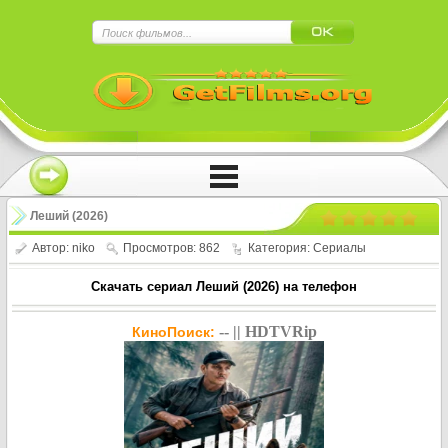
×
Нажмите на
в плеере
!!!Если Вы с телефона сперва нажмите на
троеточие в правом верхнем углу!!!
Леший (2026)
Автор:
niko
Просмотров: 862
Категория:
Сериалы
Скачать сериал Леший (2026) на телефон
-- || HDTVRip
КиноПоиск: