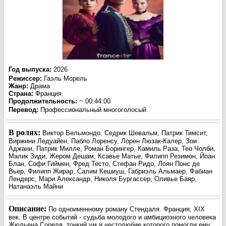
Год выпуска
:
2026
Режиссер
:
Гаэль Морель
Жанр
:
Драма
Страна:
Франция
Продолжительность:
~ 00:44:00
Перевод
:
Профессиональный многоголосый
В ролях:
Виктор Бельмондо, Седрик Шевальм, Патрик Тимсит,
Виржини Ледуайен, Пабло Лоренсу, Лорен Люзак-Калер, Зои
Аджани, Патрик Милле, Роман Борингер, Камиль Раза, Тео Чолби,
Малик Зиди, Жером Дешам, Ксавье Матье, Филипп Резимон, Йоан
Блан, Софи Гиймен, Фред Тесто, Стефан Ридо, Лоян Понс де
Вьер, Филипп Жирар, Салим Кешиуш, Габриэль Альмаер, Фабиан
Лендерс, Мари Александр, Николя Бургассер, Оливье Баяр,
Натанаэль Майни
Описание:
По одноименному роману Стендаля. Франция, XIX
век. В центре событий - судьба молодого и амбициозного человека
Жюльена Сореля, тонкий ум и честолюбие которого помогли ему