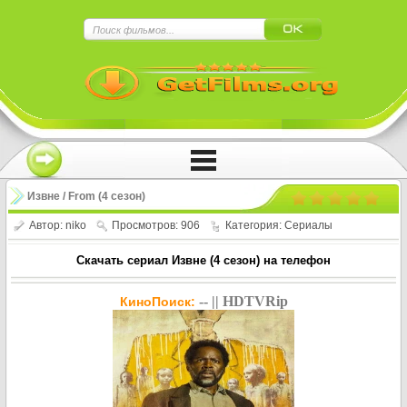
×
Нажмите на
в плеере
!!!Если Вы с телефона сперва нажмите на
троеточие в правом верхнем углу!!!
Извне / From (4 сезон)
Автор:
niko
Просмотров: 906
Категория:
Сериалы
Скачать сериал Извне (4 сезон) на телефон
-- || HDTVRip
КиноПоиск: