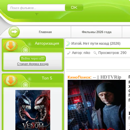
×
Главная
Фильмы 2026 года
Нажмите
Авторизация
Изгой. Нет пути назад (2026)
!!!Если 
верхнем 
Автор:
niko
Просмотров: 290
Войти через uID
Старая форма входа
-- || HDTVRip
КиноПоиск:
Топ 5