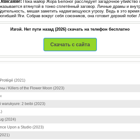
Описание:
Пока майор Жора Белоног расследует загадочное убийство 
оказывается втянутой в тонко сплетённый заговор. Личные драмы и вну
бдительность, мешая заметить надвигающуюся угрозу. Ведь в это время
погибшей Яги. Собрав вокруг себя союзников, она готовит дерзкий побег 
Изгой. Нет пути назад (2026) скачать на телефон бесплатно
Скачать с сайта
Protégé (2021)
 / Killers of the Flower Moon (2023)
н
 warukyure: 2 beibi (2023)
1)
ug (2024)
nce Upon a Studio (2023)
2021)