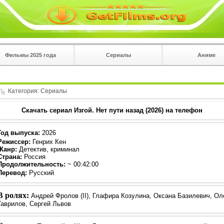
Фильмы 2025 года
Сериалы
Аниме
 на
в плеере
Вы с телефона сперва нажмите на троеточие в 
углу!!!
Категория:
Сериалы
Скачать сериал Изгой. Нет пути назад (2026) на телефон
Год выпуска
:
2026
Режиссер
:
Генрих Кен
Жанр
:
Детектив, криминал
Страна:
Россия
Продолжительность:
~ 00:42:00
Перевод
:
Русский
В ролях:
Андрей Фролов (II), Глафира Козулина, Оксана Базилевич, Ол
Гаврилов, Сергей Львов