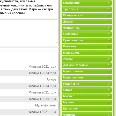
журналиста, его семья
Биография
тренние конфликты ослабляют его
 в тени действует Мара — сестра
Триллеры
Лихо из колонии.
Исторические
Драмы
Фантастика
Семейные
Приключения
Военные
Мелодрамы
Ужасы
Документальные
Фильмы 2021 года
Мультфильмы
Фильмы 2023 года
Мультсериалы
Аниме
Индийские
Фильмы 2023 года
Спорт
Фильмы 2021 года
Мюзикл
Фильмы 2024 года
Музыка
Мультфильмы
Криминал
Фильмы 2021 года
Фэнтези