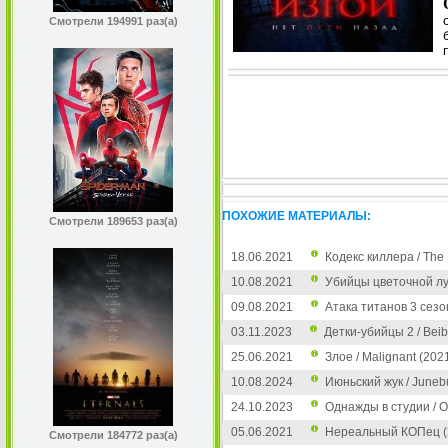
Смотрели 194991 раз(а)
ПОХОЖИЕ МАТЕРИАЛЫ:
Смотрели 189653 раз(а)
18.06.2021
Кодекс киллера / The 
10.08.2021
Убийцы цветочной луны
09.08.2021
Атака титанов 3 сезо
03.11.2023
Детки-убийцы 2 / Beibi
25.06.2021
Злое / Malignant (202
10.08.2024
Июньский жук / Juneb
24.10.2023
Однажды в студии / O
05.06.2021
Нереальный КОПец (
Смотрели 184772 раз(а)