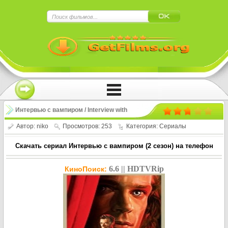
×
Нажмите на
в плеере
!!!Если Вы с телефона сперва нажмите на
троеточие в правом верхнем углу!!!
Интервью с вампиром / Interview with
the Vampire (2 сезон)
Автор:
niko
Просмотров: 253
Категория:
Сериалы
Скачать сериал Интервью с вампиром (2 сезон) на телефон
6.6 || HDTVRip
КиноПоиск: