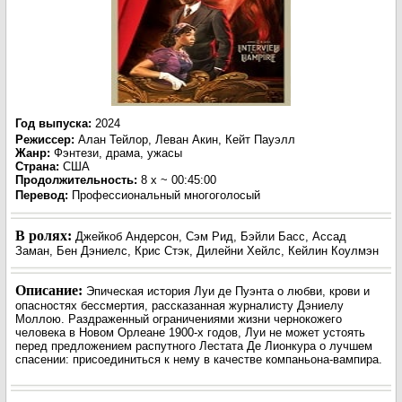
Год выпуска
:
2024
Режиссер
:
Алан Тейлор, Леван Акин, Кейт Пауэлл
Жанр
:
Фэнтези, драма, ужасы
Страна:
США
Продолжительность:
8 x ~ 00:45:00
Перевод
:
Профессиональный многоголосый
В ролях:
Джейкоб Андерсон, Сэм Рид, Бэйли Басс, Ассад
Заман, Бен Дэниелс, Крис Стэк, Дилейни Хейлс, Кейлин Коулмэн
Описание:
Эпическая история Луи де Пуэнта о любви, крови и
опасностях бессмертия, рассказанная журналисту Дэниелу
Моллою. Раздраженный ограничениями жизни чернокожего
человека в Новом Орлеане 1900-х годов, Луи не может устоять
перед предложением распутного Лестата Де Лионкура о лучшем
спасении: присоединиться к нему в качестве компаньона-вампира.