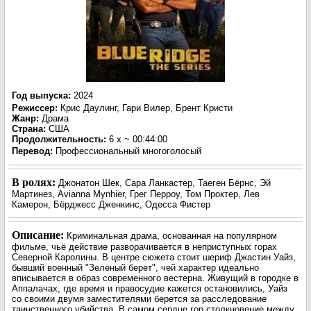
Год выпуска
:
2024
Режиссер
:
Крис Даулинг, Гари Вилер, Брент Кристи
Жанр
:
Драма
Страна:
США
Продолжительность:
6 x ~ 00:44:00
Перевод
:
Профессиональный многоголосый
В ролях:
Джонатон Шек, Сара Ланкастер, Таеген Бёрнс, Эй
Мартинез, Avianna Mynhier, Грег Перроу, Том Проктер, Лев
Камерон, Бёрджесс Дженкинс, Одесса Фистер
Описание:
Криминальная драма, основанная на популярном
фильме, чьё действие разворачивается в неприступных горах
Северной Каролины. В центре сюжета стоит шериф Джастин Уайз,
бывший военный "Зеленый берет", чей характер идеально
вписывается в образ современного вестерна. Живущий в городке в
Аппалачах, где время и правосудие кажется остановились, Уайз
со своими двумя заместителями берется за расследование
таинственного убийства. В самом сердце гор столкновение между