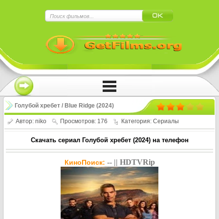
×
Нажмите на
в плеере
!!!Если Вы с телефона сперва нажмите на
троеточие в правом верхнем углу!!!
Голубой хребет / Blue Ridge (2024)
Автор:
niko
Просмотров: 176
Категория:
Сериалы
Скачать сериал Голубой хребет (2024) на телефон
-- || HDTVRip
КиноПоиск: