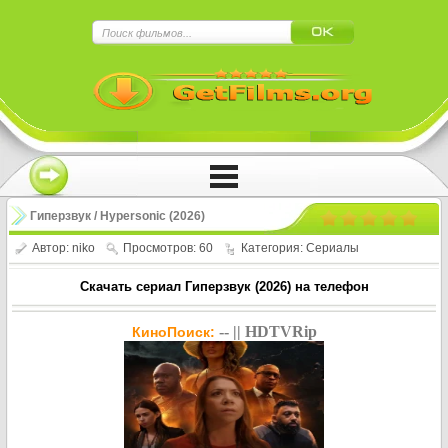
×
Нажмите на
в плеере
!!!Если Вы с телефона сперва нажмите на
троеточие в правом верхнем углу!!!
Гиперзвук / Hypersonic (2026)
Автор:
niko
Просмотров: 60
Категория:
Сериалы
Скачать сериал Гиперзвук (2026) на телефон
-- || HDTVRip
КиноПоиск: