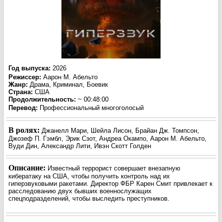
Год выпуска
:
2026
Режиссер
:
Аарон М. Абельто
Жанр
:
Драма, Криминал, Боевик
Страна:
США
Продолжительность:
~ 00:48:00
Перевод
:
Профессиональный многоголосый
В ролях:
Джанелл Мари, Шейла Лисон, Брайан Дж. Томпсон,
Джозеф П. Гэмбл, Эрик Сзот, Андреа Окампо, Аарон М. Абельто,
Вуди Дин, Александр Лити, Ивэн Скотт Голден
Описание:
Известный террорист совершает внезапную
кибератаку на США, чтобы получить контроль над их
гиперзвуковыми ракетами. Директор ФБР Карен Смит привлекает к
расследованию двух бывших военнослужащих
спецподразделений, чтобы выследить преступников.