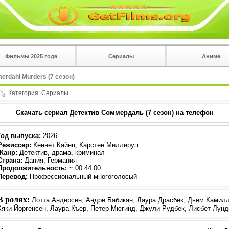
Фильмы 2025 года
Сериалы
Аниме
 на
в плеере
rdahl Murders (7 сезон)
Вы с телефона сперва нажмите на троеточие в 
углу!!!
Категория:
Сериалы
Скачать сериал Детектив Соммердаль (7 сезон) на телефон
Год выпуска
:
2026
Режиссер
:
Кеннет Кайнц, Карстен Миллеруп
Жанр
:
Детектив, драма, криминал
Страна:
Дания, Германия
Продолжительность:
~ 00:44:00
Перевод
:
Профессиональный многоголосый
В ролях:
Лотта Андерсен, Андре Бабикян, Лаура Драсбек, Дьем Камилл
Кяки Йоргенсен, Лаура Къер, Петер Мюгинд, Джули Рудбек, Лисбет Лунд