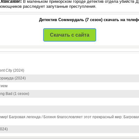
Описание:
В маленьком приморском городе детектив отдела убийств 
помощников расследует запутанные преступления.
Детектив Соммердаль (7 сезон) скачать на теле
Скачать с сайта
nt City (2024)
рракуда (2024)
тием
ing Bad (1 сезон)
ир! Багровая легенда / Богиня благословляет этот прекрасный мир: Багровая
2024)