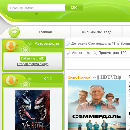
×
Главная
Фильмы 2026 года
Нажмите
Авторизация
Детектив Соммердаль / The Somme
!!!Если 
верхнем 
Автор:
niko
Просмотров: 120
Войти через uID
Старая форма входа
-- || HDTVRip
КиноПоиск:
Топ 5