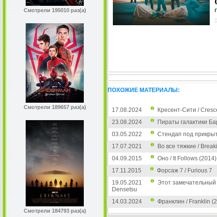
Смотрели 195010 раз(а)
ПОХОЖИЕ МАТЕРИАЛЫ:
Смотрели 189657 раз(а)
17.08.2024
Кресент-Сити / Cresce
23.08.2024
Пираты галактики Ба
03.05.2022
Стендап под прикры
17.07.2021
Во все тяжкие / Break
04.09.2015
Оно / It Follows (2014)
17.11.2015
Форсаж 7 / Furious 7
19.05.2021
Этот замечательный м
Densetsu
14.03.2024
Франклин / Franklin (
Смотрели 184793 раз(а)