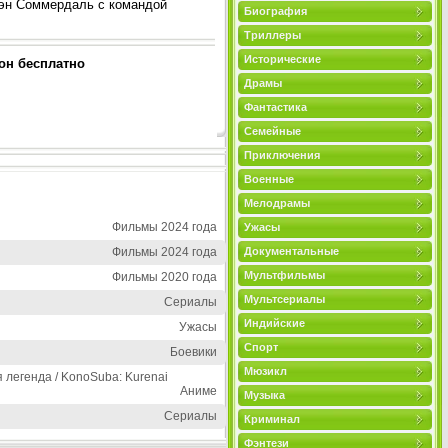
Дэн Соммердаль с командой
Биография
Триллеры
Исторические
фон бесплатно
Драмы
Фантастика
Семейные
Приключения
Военные
Мелодрамы
Фильмы 2024 года
Ужасы
Фильмы 2024 года
Документальные
Мультфильмы
Фильмы 2020 года
Мультсериалы
Сериалы
Индийские
Ужасы
Спорт
Боевики
Мюзикл
 легенда / KonoSuba: Kurenai
Аниме
Музыка
Сериалы
Криминал
Фэнтези