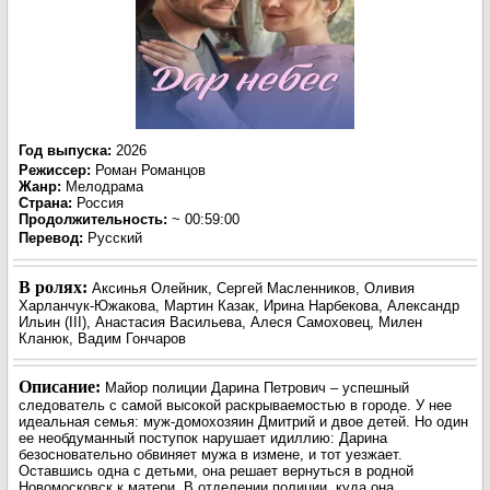
Год выпуска
:
2026
Режиссер
:
Роман Романцов
Жанр
:
Мелодрама
Страна:
Россия
Продолжительность:
~ 00:59:00
Перевод
:
Русский
В ролях:
Аксинья Олейник, Сергей Масленников, Оливия
Харланчук-Южакова, Мартин Казак, Ирина Нарбекова, Александр
Ильин (III), Анастасия Васильева, Алеся Самоховец, Милен
Кланюк, Вадим Гончаров
Описание:
Майор полиции Дарина Петрович – успешный
следователь с самой высокой раскрываемостью в городе. У нее
идеальная семья: муж-домохозяин Дмитрий и двое детей. Но один
ее необдуманный поступок нарушает идиллию: Дарина
безосновательно обвиняет мужа в измене, и тот уезжает.
Оставшись одна с детьми, она решает вернуться в родной
Новомосковск к матери. В отделении полиции, куда она