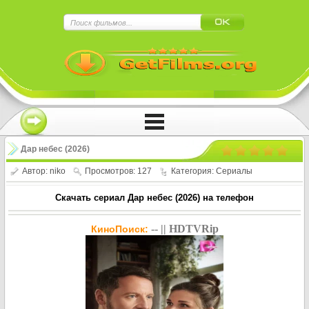
×
Нажмите на
в плеере
!!!Если Вы с телефона сперва нажмите на
троеточие в правом верхнем углу!!!
Дар небес (2026)
Автор:
niko
Просмотров: 127
Категория:
Сериалы
Скачать сериал Дар небес (2026) на телефон
-- || HDTVRip
КиноПоиск: