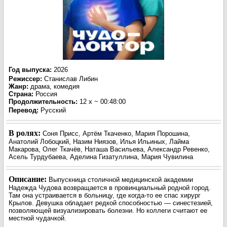
Год выпуска
:
2026
Режиссер
:
Станислав Либин
Жанр
:
драма, комедия
Страна:
Россия
Продолжительность:
12 х ~ 00:48:00
Перевод
:
Русский
В ролях:
Соня Присс, Артём Ткаченко, Мария Порошина,
Анатолий Лобоцкий, Назим Ниязов, Илья Ильиных, Лайма
Макарова, Олег Ткачёв, Наташа Васильева, Александр Ревенко,
Асель Турдубаева, Аделина Гизатуллина, Мария Чувилина
Описание:
Выпускница столичной медицинской академии
Надежда Чудова возвращается в провинциальный родной город.
Там она устраивается в больницу, где когда-то ее спас хирург
Крылов. Девушка обладает редкой способностью — синестезией,
позволяющей визуализировать болезни. Но коллеги считают ее
местной чудачкой.