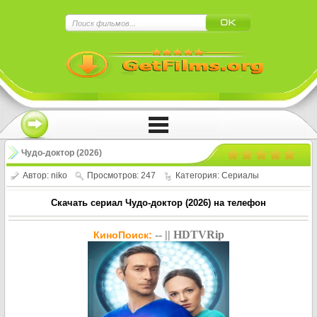
×
Нажмите на
в плеере
!!!Если Вы с телефона сперва нажмите на
троеточие в правом верхнем углу!!!
Чудо-доктор (2026)
Автор:
niko
Просмотров: 247
Категория:
Сериалы
Скачать сериал Чудо-доктор (2026) на телефон
-- || HDTVRip
КиноПоиск: