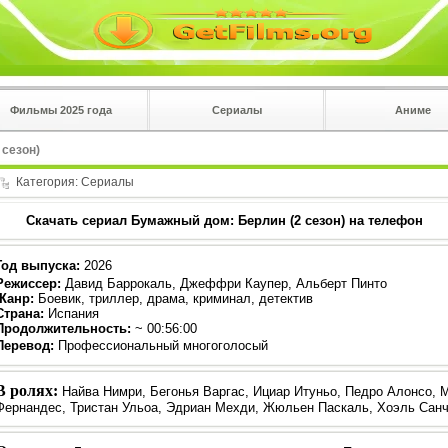
Фильмы 2025 года
Сериалы
Аниме
 на
в плеере
 сезон)
Вы с телефона сперва нажмите на троеточие в 
углу!!!
Категория:
Сериалы
Скачать сериал Бумажный дом: Берлин (2 сезон) на телефон
Год выпуска
:
2026
Режиссер
:
Давид Баррокаль, Джеффри Каупер, Альберт Пинто
Жанр
:
Боевик, триллер, драма, криминал, детектив
Страна:
Испания
Продолжительность:
~ 00:56:00
Перевод
:
Профессиональный многоголосый
В ролях:
Найва Нимри, Бегонья Варгас, Ициар Итуньо, Педро Алонсо,
Фернандес, Тристан Ульоа, Эдриан Мехди, Жюльен Паскаль, Хоэль Сан