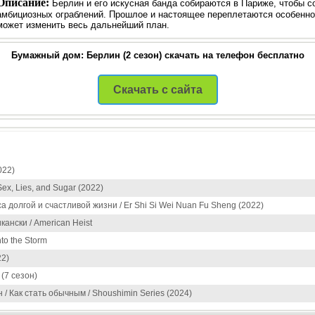
Описание:
Берлин и его искусная банда собираются в Париже, чтобы 
амбициозных ограблений. Прошлое и настоящее переплетаются особенно 
может изменить весь дальнейший план.
Бумажный дом: Берлин (2 сезон) скачать на телефон бесплатно
Скачать с сайта
022)
Sex, Lies, and Sugar (2022)
а долгой и счастливой жизни / Er Shi Si Wei Nuan Fu Sheng (2022)
ански / American Heist
to the Storm
22)
(7 сезон)
/ Как стать обычным / Shoushimin Series (2024)