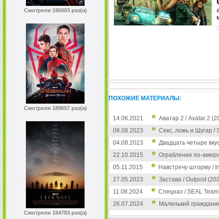
Смотрели 195003 раз(а)
ПОХОЖИЕ МАТЕРИАЛЫ:
Смотрели 189657 раз(а)
14.06.2021
Аватар 2 / Avatar 2 (2
08.08.2023
Секс, ложь и Шугар / 
04.08.2023
Двадцать четыре вкус
22.10.2015
Ограбление по-америк
05.11.2015
Навстречу шторму / In
27.05.2023
Застава / Outpost (20
11.08.2024
Спецназ / SEAL Team 
26.07.2024
Маленький гражданин 
Смотрели 184783 раз(а)