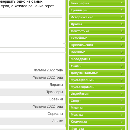
совершить одно из самых
Биография
ярко, а каждое решение героя
Триллеры
Исторические
Драмы
Фантастика
Семейные
Приключения
Военные
Мелодрамы
Ужасы
Фильмы 2022 года
Документальные
Фильмы 2022 года
Мультфильмы
Дорамы
Мультсериалы
Триллеры
Индийские
Боевики
Спорт
Фильмы 2022 года
Мюзикл
Сериалы
Музыка
Аниме
Криминал
Фэнтези