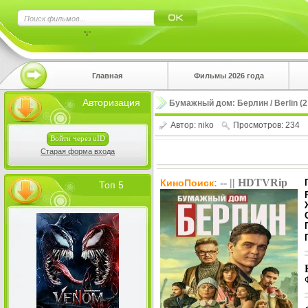
×
Главная
Фильмы 2026 года
Нажмите
Авторизация
Бумажный дом: Берлин / Berlin (2
!!!Если 
верхнем 
Автор:
niko
Просмотров: 234
Войти через uID
Старая форма входа
-- || HDTVRip
КиноПоиск:
Топ 5