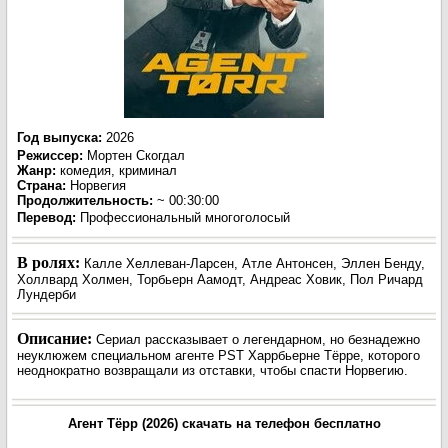
Год выпуска
:
2026
Режиссер
:
Мортен Скогдал
Жанр
:
комедия, криминал
Страна:
Норвегия
Продолжительность:
~ 00:30:00
Перевод
:
Профессиональный многоголосый
В ролях:
Калле Хеллеван-Ларсен, Атле Антонсен, Эллен Бенду,
Холлвард Холмен, Торбьерн Аамодт, Андреас Ховик, Пол Ричард
Лундерби
Описание:
Сериал рассказывает о легендарном, но безнадежно
неуклюжем специальном агенте PST Харрбьерне Тёрре, которого
неоднократно возвращали из отставки, чтобы спасти Норвегию.
Агент Тёрр (2026) скачать на телефон бесплатно