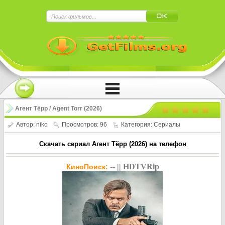
×
Нажмите на
в плеере
!!!Если Вы с телефона сперва нажмите на
троеточие в правом верхнем углу!!!
Агент Тёрр / Agent Torr (2026)
Автор:
niko
Просмотров: 96
Категория:
Сериалы
Скачать сериал Агент Тёрр (2026) на телефон
-- || HDTVRip
КиноПоиск: