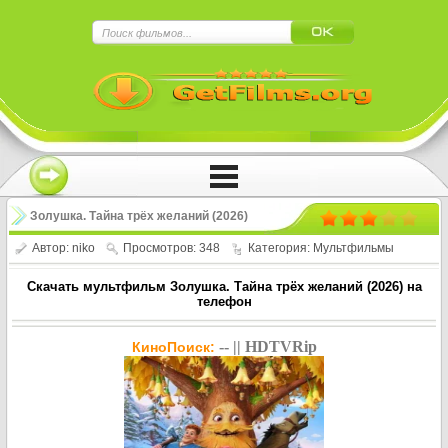
×
Нажмите на
в плеере
!!!Если Вы с телефона сперва нажмите на
троеточие в правом верхнем углу!!!
Золушка. Тайна трёх желаний (2026)
Автор:
niko
Просмотров: 348
Категория:
Мультфильмы
Скачать мультфильм Золушка. Тайна трёх желаний (2026) на
телефон
-- || HDTVRip
КиноПоиск: