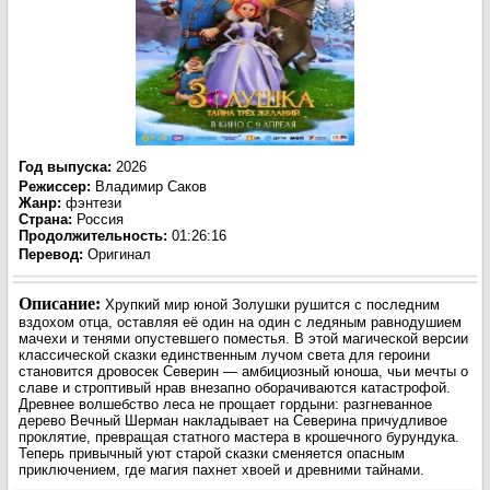
Год выпуска
:
2026
Режиссер
:
Владимир Саков
Жанр
:
фэнтези
Страна:
Россия
Продолжительность:
01:26:16
Перевод
:
Оригинал
Описание:
Хрупкий мир юной Золушки рушится с последним
вздохом отца, оставляя её один на один с ледяным равнодушием
мачехи и тенями опустевшего поместья. В этой магической версии
классической сказки единственным лучом света для героини
становится дровосек Северин — амбициозный юноша, чьи мечты о
славе и строптивый нрав внезапно оборачиваются катастрофой.
Древнее волшебство леса не прощает гордыни: разгневанное
дерево Вечный Шерман накладывает на Северина причудливое
проклятие, превращая статного мастера в крошечного бурундука.
Теперь привычный уют старой сказки сменяется опасным
приключением, где магия пахнет хвоей и древними тайнами.