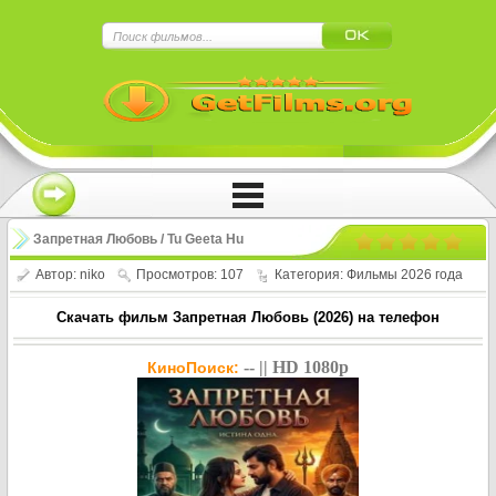
×
Нажмите на
в плеере
!!!Если Вы с телефона сперва нажмите на
троеточие в правом верхнем углу!!!
Запретная Любовь / Tu Geeta Hu
Kurbaan (2026)
Автор:
niko
Просмотров: 107
Категория:
Фильмы 2026 года
Скачать фильм Запретная Любовь (2026) на телефон
-- || HD 1080p
КиноПоиск: