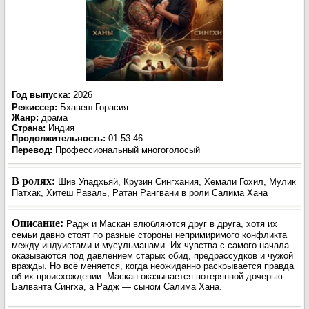
Год выпуска
:
2026
Режиссер
:
Бхавеш Горасия
Жанр
:
драма
Страна:
Индия
Продолжительность:
01:53:46
Перевод:
Профессиональный многоголосый
В ролях:
Шив Упадхьяй, Крузин Сингхания, Хемали Гохил, Мулик
Патхак, Хитеш Раваль, Ратан Рангвани в роли Салима Хана
Описание:
Радж и Маскан влюбляются друг в друга, хотя их
семьи давно стоят по разные стороны непримиримого конфликта
между индуистами и мусульманами. Их чувства с самого начала
оказываются под давлением старых обид, предрассудков и чужой
вражды. Но всё меняется, когда неожиданно раскрывается правда
об их происхождении: Маскан оказывается потерянной дочерью
Балванта Сингха, а Радж — сыном Салима Хана.