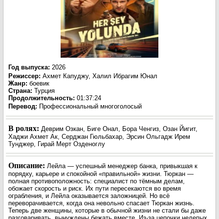
Год выпуска
:
2026
Режиссер
:
Ахмет Капуджу, Халил Ибрагим Юнал
Жанр
:
боевик
Страна:
Турция
Продолжительность:
01:37:24
Перевод:
Профессиональный многоголосый
В ролях:
Деврим Озкан, Биге Онал, Бора Ченгиз, Озан Йигит,
Хаджи Ахмет Ак, Серджан Гюльбахар, Эрсин Ольгадж Ирем
Тунджер, Гирай Мерт Озденоглу
Описание:
Лейла — успешный менеджер банка, привыкшая к
порядку, карьере и спокойной «правильной» жизни. Тюркан —
полная противоположность: специалист по тёмным делам,
обожает скорость и риск. Их пути пересекаются во время
ограбления, и Лейла оказывается заложницей. Но всё
переворачивается, когда она невольно спасает Тюркан жизнь.
Теперь две женщины, которые в обычной жизни не стали бы даже
разговаривать, вынуждены бежать вместе. Из-за цепочки нелепых