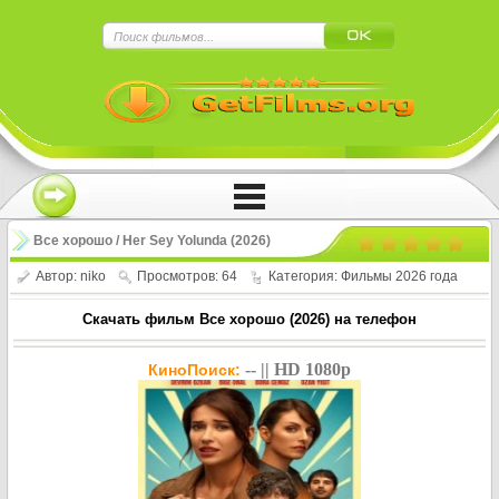
×
Нажмите на
в плеере
!!!Если Вы с телефона сперва нажмите на
троеточие в правом верхнем углу!!!
Все хорошо / Her Sey Yolunda (2026)
Автор:
niko
Просмотров: 64
Категория:
Фильмы 2026 года
Скачать фильм Все хорошо (2026) на телефон
-- || HD 1080p
КиноПоиск: