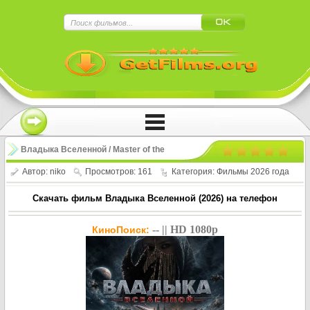
×
Нажмите на
в плеере
!!!Если Вы с телефона сперва нажмите на
троеточие в правом верхнем углу!!!
Владыка Вселенной / Master of the
Universe (2026)
Автор:
niko
Просмотров: 161
Категория:
Фильмы 2026 года
Скачать фильм Владыка Вселенной (2026) на телефон
-- || HD 1080p
КиноПоиск: