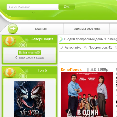
×
Главная
Фильмы 2026 года
Нажмите
Авторизация
В один прекрасный день / Un bel g
!!!Если 
верхнем 
Автор:
niko
Просмотров: 41
Войти через uID
Старая форма входа
-- || HD 1080p
КиноПоиск:
Топ 5