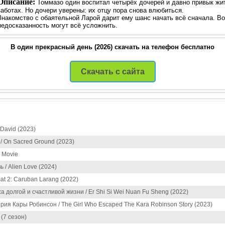
Описание:
Томмазо один воспитал четырёх дочерей и давно привык жи
заботах. Но дочери уверены: их отцу пора снова влюбиться.
Знакомство с обаятельной Ларой дарит ему шанс начать всё сначала. Во
недосказанность могут всё усложнить.
В один прекрасный день (2026) скачать на телефон бесплатно
Скачать с сайта
 David (2023)
/ On Sacred Ground (2023)
 Movie
/ Alien Love (2024)
t 2: Caruban Larang (2022)
а долгой и счастливой жизни / Er Shi Si Wei Nuan Fu Sheng (2022)
ория Кары Робинсон / The Girl Who Escaped The Kara Robinson Story (2023)
(7 сезон)