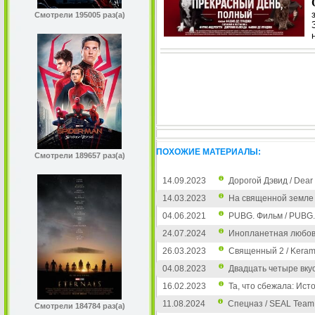
Смотрели 195005 раз(а)
ПОХОЖИЕ МАТЕРИАЛЫ:
Смотрели 189657 раз(а)
14.09.2023
Дорогой Дэвид / Dear
14.03.2023
На священной земле 
04.06.2021
PUBG. Фильм / PUBG.
24.07.2024
Инопланетная любовь 
26.03.2023
Священный 2 / Kerama
04.08.2023
Двадцать четыре вкус
16.02.2023
Та, что сбежала: Ист
11.08.2024
Спецназ / SEAL Team 
Смотрели 184784 раз(а)