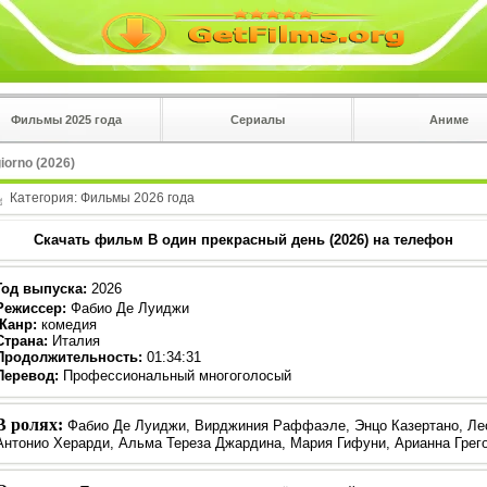
Фильмы 2025 года
Сериалы
Аниме
 на
в плеере
iorno (2026)
Вы с телефона сперва нажмите на троеточие в 
углу!!!
Категория:
Фильмы 2026 года
Скачать фильм В один прекрасный день (2026) на телефон
Год выпуска
:
2026
Режиссер
:
Фабио Де Луиджи
Жанр
:
комедия
Страна:
Италия
Продолжительность:
01:34:31
Перевод:
Профессиональный многоголосый
В ролях:
Фабио Де Луиджи, Вирджиния Раффаэле, Энцо Казертано, Лео
Антонио Херарди, Альма Тереза ​​Джардина, Мария Гифуни, Арианна Грег