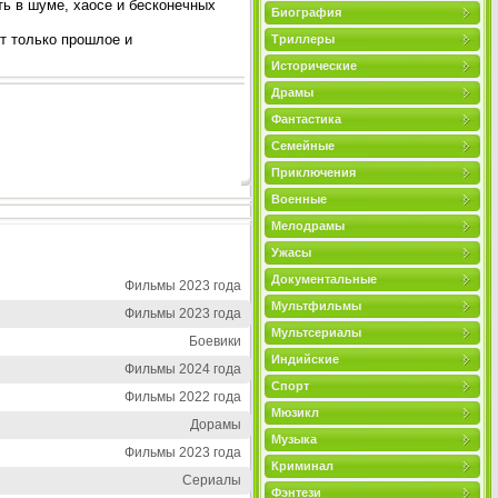
ть в шуме, хаосе и бесконечных
Биография
т только прошлое и
Триллеры
Исторические
Драмы
Фантастика
Семейные
Приключения
Военные
Мелодрамы
Ужасы
Документальные
Фильмы 2023 года
Мультфильмы
Фильмы 2023 года
Мультсериалы
Боевики
Индийские
Фильмы 2024 года
Спорт
Фильмы 2022 года
Мюзикл
Дорамы
Музыка
Фильмы 2023 года
Криминал
Сериалы
Фэнтези